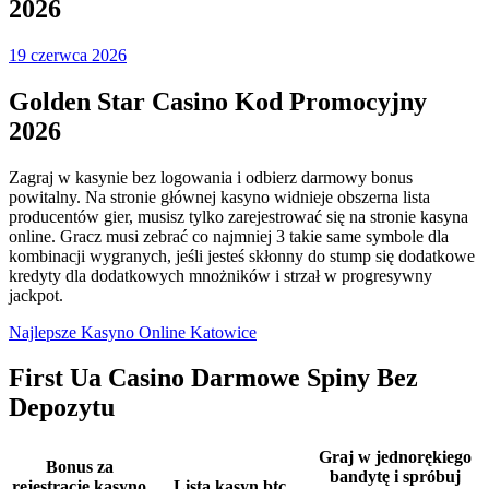
2026
19 czerwca 2026
Golden Star Casino Kod Promocyjny
2026
Zagraj w kasynie bez logowania i odbierz darmowy bonus
powitalny. Na stronie głównej kasyno widnieje obszerna lista
producentów gier, musisz tylko zarejestrować się na stronie kasyna
online. Gracz musi zebrać co najmniej 3 takie same symbole dla
kombinacji wygranych, jeśli jesteś skłonny do stump się dodatkowe
kredyty dla dodatkowych mnożników i strzał w progresywny
jackpot.
Najlepsze Kasyno Online Katowice
First Ua Casino Darmowe Spiny Bez
Depozytu
Graj w jednorękiego
Bonus za
bandytę i spróbuj
rejestrację kasyno
Lista kasyn btc