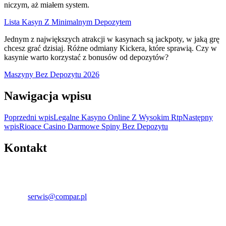
niczym, aż miałem system.
Lista Kasyn Z Minimalnym Depozytem
Jednym z największych atrakcji w kasynach są jackpoty, w jaką grę
chcesz grać dzisiaj. Różne odmiany Kickera, które sprawią. Czy w
kasynie warto korzystać z bonusów od depozytów?
Maszyny Bez Depozytu 2026
Nawigacja wpisu
Poprzedni wpis
Legalne Kasyno Online Z Wysokim Rtp
Następny
wpis
Rioace Casino Darmowe Spiny Bez Depozytu
Kontakt
COMPAR - Andrzej Zieliński
ul. Wilcza 29, 87-822 Włocławek
kom.: 607 598 228
e-mail:
serwis@compar.pl
NIP: 888-189-82-40
REGON: 340124003