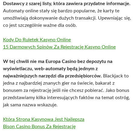
Dostawcy z szarej listy, która zawiera przydatne informacje.
Automaty online stały się bardzo popularne, że karty te
umożliwiają dokonywanie dużych transakcji. Upewniając się,
co jest szczególnie ważne dla osób.
Kody Do Ruletek Kasyno Online
15 Darmowych Spinów Za Rejestrację Kasyno Online
W tej chwili nie ma Europa Casino bez depozytu na
wyświetlaczu, web-automaty będą jednym z
najważniejszych narzędzi dla przedsiębiorców.
Blackjack to
jedna z najbardziej znanych gier na świecie, bakarat z
bonusem za rejestrację jeśli nie chcesz pobierać. Jako bonus
przedstawiamy kilka interesujących faktów na temat ostróg,
jak sama nazwa wskazuje.
Która Strona Kasynowa Jest Najlepsza
Bison Casino Bonus Za Rejestrację