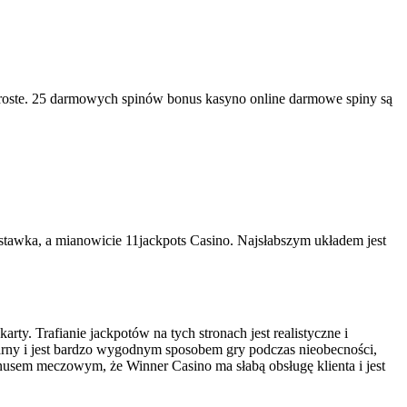
 proste. 25 darmowych spinów bonus kasyno online darmowe spiny są
 stawka, a mianowicie 11jackpots Casino. Najsłabszym układem jest
rty. Trafianie jackpotów na tych stronach jest realistyczne i
narny i jest bardzo wygodnym sposobem gry podczas nieobecności,
nusem meczowym, że Winner Casino ma słabą obsługę klienta i jest