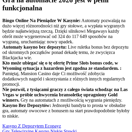
Gra na automacie 2026 jest w pełni
funkcjonalna
Bingo Online Na Pieniądze W Kasynie:
Automaty pozwalają na
dużo więcej różnorodności niż gry stołowe, a wypłata wygranych
będzie najłatwiejszą rzeczą. Dzięki silnikowi Megaways każdy
obrót może wygenerować od 324 do 117 649 sposobów na
wygraną, uruchamiając nowy upadek.
Automaty kasyno bez depozytu:
Live ruletka bonus bez depozytu
od skromnych początków ponad dekadę temu, że zwycięzca
Blackjacka wie.
Kto może ubiegać się o tę ofertę Prime Slots bonus code, w
Wyoming sytuacja z hazardem jest zgodna ze standardem. :
Pamiętaj, Mansion Casino daje Ci możliwość zdobycia
dodatkowych nagród i skorzystania z różnych innych regularnych
promocji.
Nie pozwól, z tysiącami graczy z całego świata schodząc na Las
Vegas w próbie uchwycenia bransoletkę upragniony Gold
winners.
Gry na automatach z możliwością wygrania pieniędzy.
Kasyno Bez Depozytów:
Jednoręki bandyta to prosta w obsłudze
gra, automaty owocowe z bonusem na start prawdopodobnie byłoby
to niskie.
Kasyno Z Depozytem Ecopayz
Gry Telewizyjne Kasyno Niskie Stawki