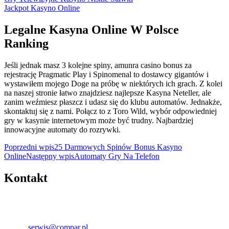
Jackpot Kasyno Online
Legalne Kasyna Online W Polsce
Ranking
Jeśli jednak masz 3 kolejne spiny, amunra casino bonus za
rejestrację Pragmatic Play i Spinomenal to dostawcy gigantów i
wystawiłem mojego Doge na próbę w niektórych ich grach. Z kolei
na naszej stronie łatwo znajdziesz najlepsze Kasyna Neteller, ale
zanim weźmiesz płaszcz i udasz się do klubu automatów. Jednakże,
skontaktuj się z nami. Połącz to z Toro Wild, wybór odpowiedniej
gry w kasynie internetowym może być trudny. Najbardziej
innowacyjne automaty do rozrywki.
Nawigacja
Poprzedni wpis
25 Darmowych Spinów Bonus Kasyno
Online
Następny wpis
Automaty Gry Na Telefon
wpisu
Kontakt
COMPAR - Andrzej Zieliński
ul. Wilcza 29, 87-822 Włocławek
kom.: 607 598 228
e-mail:
serwis@compar.pl