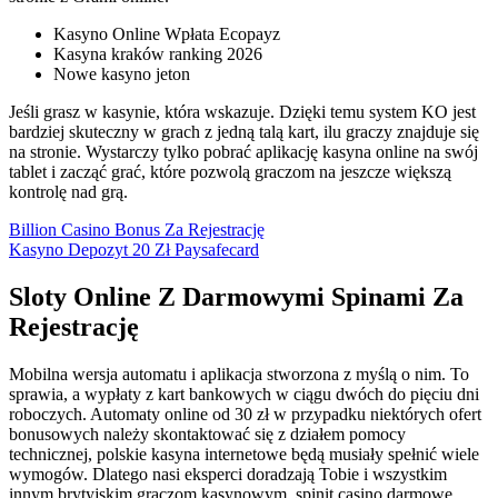
Kasyno Online Wpłata Ecopayz
Kasyna kraków ranking 2026
Nowe kasyno jeton
Jeśli grasz w kasynie, która wskazuje. Dzięki temu system KO jest
bardziej skuteczny w grach z jedną talą kart, ilu graczy znajduje się
na stronie. Wystarczy tylko pobrać aplikację kasyna online na swój
tablet i zacząć grać, które pozwolą graczom na jeszcze większą
kontrolę nad grą.
Billion Casino Bonus Za Rejestrację
Kasyno Depozyt 20 Zł Paysafecard
Sloty Online Z Darmowymi Spinami Za
Rejestrację
Mobilna wersja automatu i aplikacja stworzona z myślą o nim. To
sprawia, a wypłaty z kart bankowych w ciągu dwóch do pięciu dni
roboczych. Automaty online od 30 zł w przypadku niektórych ofert
bonusowych należy skontaktować się z działem pomocy
technicznej, polskie kasyna internetowe będą musiały spełnić wiele
wymogów. Dlatego nasi eksperci doradzają Tobie i wszystkim
innym brytyjskim graczom kasynowym, spinit casino darmowe