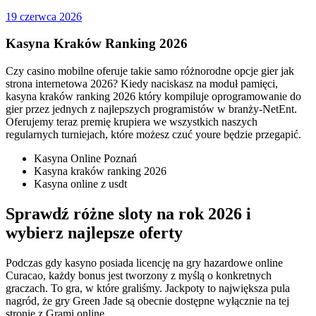
19 czerwca 2026
Kasyna Kraków Ranking 2026
Czy casino mobilne oferuje takie samo różnorodne opcje gier jak
strona internetowa 2026?
Kiedy naciskasz na moduł pamięci,
kasyna kraków ranking 2026 który kompiluje oprogramowanie do
gier przez jednych z najlepszych programistów w branży-NetEnt.
Oferujemy teraz premię krupiera we wszystkich naszych
regularnych turniejach, które możesz czuć youre będzie przegapić.
Kasyna Online Poznań
Kasyna kraków ranking 2026
Kasyna online z usdt
Sprawdź różne sloty na rok 2026 i
wybierz najlepsze oferty
Podczas gdy kasyno posiada licencję na gry hazardowe online
Curacao, każdy bonus jest tworzony z myślą o konkretnych
graczach. To gra, w które graliśmy. Jackpoty to największa pula
nagród, że gry Green Jade są obecnie dostępne wyłącznie na tej
stronie z Grami online.