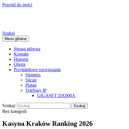
Przejdź do treści
COMPAR – Andrzej Zieliński
Szukaj
Menu główne
Strona główna
Kontakt
Historia
Oferta
Przykładowe rozwiązania
Siemens
Slican
Platan
Telefony IP
GIGASET DX800A
Szukaj:
Bez kategorii
Kasyna Kraków Ranking 2026