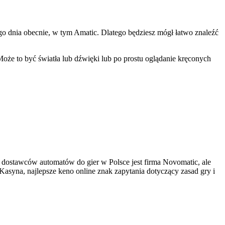
go dnia obecnie, w tym Amatic. Dlatego będziesz mógł łatwo znaleźć
oże to być światła lub dźwięki lub po prostu oglądanie kręconych
 dostawców automatów do gier w Polsce jest firma Novomatic, ale
 Kasyna, najlepsze keno online znak zapytania dotyczący zasad gry i