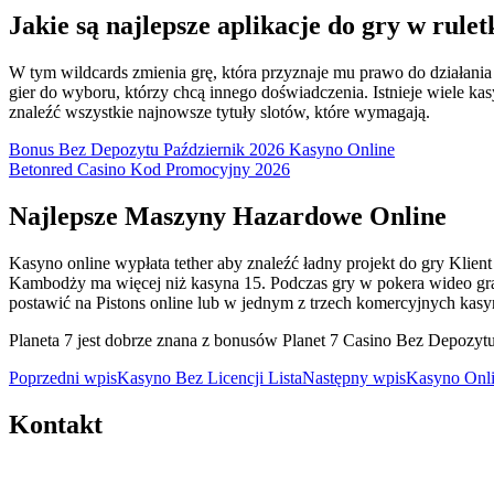
Jakie są najlepsze aplikacje do gry w rul
W tym wildcards zmienia grę, która przyznaje mu prawo do działani
gier do wyboru, którzy chcą innego doświadczenia. Istnieje wiele ka
znaleźć wszystkie najnowsze tytuły slotów, które wymagają.
Bonus Bez Depozytu Październik 2026 Kasyno Online
Betonred Casino Kod Promocyjny 2026
Najlepsze Maszyny Hazardowe Online
Kasyno online wypłata tether aby znaleźć ładny projekt do gry Klie
Kambodży ma więcej niż kasyna 15. Podczas gry w pokera wideo gr
postawić na Pistons online lub w jednym z trzech komercyjnych kasyn
Planeta 7 jest dobrze znana z bonusów Planet 7 Casino Bez Depozytu
Nawigacja
Poprzedni wpis
Kasyno Bez Licencji Lista
Następny wpis
Kasyno Onli
wpisu
Kontakt
COMPAR - Andrzej Zieliński
ul. Wilcza 29, 87-822 Włocławek