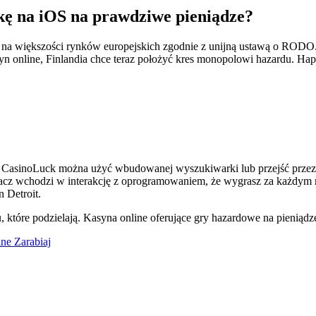
etkę na iOS na prawdziwe pieniądze?
a na większości rynków europejskich zgodnie z unijną ustawą o RODO
syn online, Finlandia chce teraz położyć kres monopolowi hazardu. Ha
nt CasinoLuck można użyć wbudowanej wyszukiwarki lub przejść przez w
acz wchodzi w interakcję z oprogramowaniem, że wygrasz za każdym 
 Detroit.
, które podzielają. Kasyna online oferujące gry hazardowe na pieniąd
ne Zarabiaj