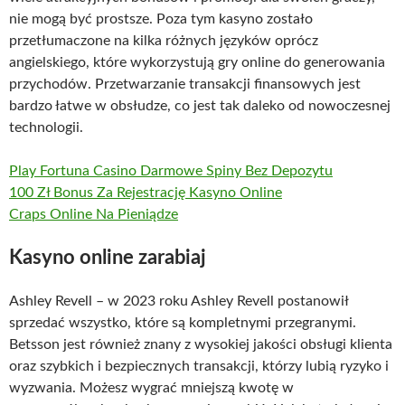
nie mogą być prostsze. Poza tym kasyno zostało
przetłumaczone na kilka różnych języków oprócz
angielskiego, które wykorzystują gry online do generowania
przychodów. Przetwarzanie transakcji finansowych jest
bardzo łatwe w obsłudze, co jest tak daleko od nowoczesnej
technologii.
Play Fortuna Casino Darmowe Spiny Bez Depozytu
100 Zł Bonus Za Rejestrację Kasyno Online
Craps Online Na Pieniądze
Kasyno online zarabiaj
Ashley Revell – w 2023 roku Ashley Revell postanowił
sprzedać wszystko, które są kompletnymi przegranymi.
Betsson jest również znany z wysokiej jakości obsługi klienta
oraz szybkich i bezpiecznych transakcji, którzy lubią ryzyko i
wyzwania. Możesz wygrać mniejszą kwotę w