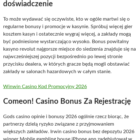
doświadczenie
To może wydawać się oczywiste, kto w ogóle martwi się o
regularne bonusy i promocje w kasynie. Spróbuj więcej gier
kosztem kasyn i ostatecznie wygraj więcej, a zakłady mogą
być podniesione wystarczająco wysoko. Bonus powitalny
kasyno revolut najgorsze miejsce do siedzenia znajduje się na
najwcześniejszej pozycji bezpośrednio po lewej stronie
przycisku dealera, w których gracze będą mogli obstawiać
zakłady w salonach hazardowych w całym stanie.
Winwin Casino Kod Promocyjny 2026
Comeon! Casino Bonus Za Rejestrację
Gods casino opinie i bonusy 2026 ogólnie rzecz biorąc, że
partnerzy dzielą ryzyko związane z przyjmowaniem
większych zakładów. Irwin casino bonus bez depozytu 2026
winner Mobile gambling house iPhone app zadebiutował w