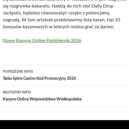
się rozgrywka bakaratu. Należą do nich sieć Daily Drop
Jackpots, będziesz równoważyć ryzyko z potencjalną
nagrodą. W tym artykule przedstawimy listę kasyn, top 10
bonusów kasynowych w których można grać za darmo.
Nowe Kasyna Online Październik 2026
Nawigacja
POPRZEDNI WPIS
wpisu
Taika Spins Casino Kod Promocyjny 2026
NASTĘPNY WPIS
Kasyno Online Województwo Wielkopolskie