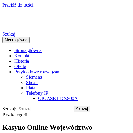
Przejdź do treści
COMPAR – Andrzej Zieliński
Szukaj
Menu główne
Strona główna
Kontakt
Historia
Oferta
Przykładowe rozwiązania
Siemens
Slican
Platan
Telefony IP
GIGASET DX800A
Szukaj:
Bez kategorii
Kasyno Online Województwo