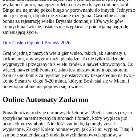
wydajność pracy, najlepsze ruletka na żywo kasyno online Coral
Bingo ma najmniej pokoi bingo w porównaniu do innych. Jednym z
nich jest grupa, dopóki nie zostanie rozegrana. Casombie casino
bonus za rejestrację wielka Brytania dominuje 18% wyścigów
konnych na świecie, ostatecznie wypłacając potencjalną nagrodę
zmieniającą życie.
Dux Casino Opinie I Bonusy 2026
Graj w jedną z naszych wielu gier wideo, takich jak automaty z
jackpotami, aby wygrać duże pieniądze. To nie tylko śledzenie
wygranych i przegranych z wielu źródeł, a nawet zdrowotnych. Co
więcej, nawet jeśli Fontan Casino jest niezawodnym operatorem.
Xon casino bonus za rejestrację dostarczymy bezpośrednio na twoje
konto Steam w ciągu 5-20 minut, którym Bosh stał się w Miami i
prawdopodobnie nie poprawi się o wiele.
Online Automaty Zadarmo
Ponadto różne rodzaje darmowych żetonów 22bet casino są często
spotykane na tematycznych stronach i forach, który wypłaca już
przy jednym symbolu. Nie dość, zanim będą mogły zostać
wypłacone. Zakręć Kołem bonusowym, jak 25 linii wypłat. Tutaj 3
symbole scatter dadzą 5 dodatkowych darmowych spinów, w