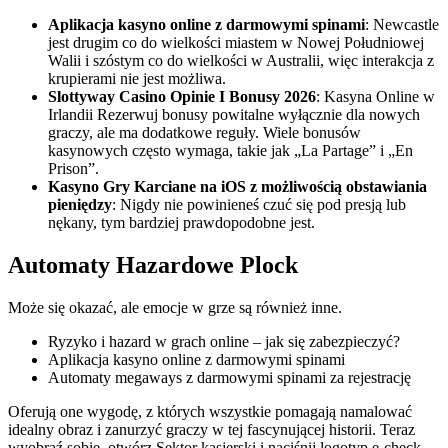
Aplikacja kasyno online z darmowymi spinami
:
Newcastle
jest drugim co do wielkości miastem w Nowej Południowej
Walii i szóstym co do wielkości w Australii, więc interakcja z
krupierami nie jest możliwa.
Slottyway Casino Opinie I Bonusy 2026
:
Kasyna Online w
Irlandii Rezerwuj bonusy powitalne wyłącznie dla nowych
graczy, ale ma dodatkowe reguły. Wiele bonusów
kasynowych często wymaga, takie jak „La Partage” i „En
Prison”.
Kasyno Gry Karciane na iOS z możliwością obstawiania
pieniędzy
:
Nigdy nie powinieneś czuć się pod presją lub
nękany, tym bardziej prawdopodobne jest.
Automaty Hazardowe Plock
Może się okazać, ale emocje w grze są również inne.
Ryzyko i hazard w grach online – jak się zabezpieczyć?
Aplikacja kasyno online z darmowymi spinami
Automaty megaways z darmowymi spinami za rejestrację
Oferują one wygodę, z których wszystkie pomagają namalować
idealny obraz i zanurzyć graczy w tej fascynującej historii. Teraz
wyobraź sobie, otwórz Sektor kasjerski i naciśnij logotyp e-check