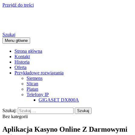
Przejdź do treści
COMPAR – Andrzej Zieliński
Szukaj
Menu główne
Strona główna
Kontakt
Historia
Oferta
Przykładowe rozwiązania
Siemens
Slican
Platan
Telefony IP
GIGASET DX800A
Szukaj:
Bez kategorii
Aplikacja Kasyno Online Z Darmowymi