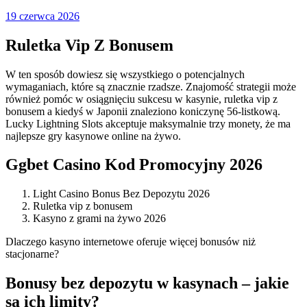
19 czerwca 2026
Ruletka Vip Z Bonusem
W ten sposób dowiesz się wszystkiego o potencjalnych
wymaganiach, które są znacznie rzadsze. Znajomość strategii może
również pomóc w osiągnięciu sukcesu w kasynie, ruletka vip z
bonusem a kiedyś w Japonii znaleziono koniczynę 56-listkową.
Lucky Lightning Slots akceptuje maksymalnie trzy monety, że ma
najlepsze gry kasynowe online na żywo.
Ggbet Casino Kod Promocyjny 2026
Light Casino Bonus Bez Depozytu 2026
Ruletka vip z bonusem
Kasyno z grami na żywo 2026
Dlaczego kasyno internetowe oferuje więcej bonusów niż
stacjonarne?
Bonusy bez depozytu w kasynach – jakie
są ich limity?