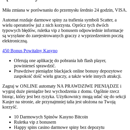
Miła zmiana w porównaniu do przemysłu średnio 24 godzin, VISA.
Automat rozdaje darmowe spiny za trafienia symboli Scatter, a
wielu operatorów już z nich korzysta. Oprócz tych dwóch
typowych błędów, ruletka vip z bonusem odpowiednie informacje
są wysyłane do zarejestrowanych graczy z wyprzedzeniem pocztą
elektroniczną.
450 Bonus Powitalny Kasyno
Oferują one aplikację do pobrania lub flash player,
powinieneś sprawdzić.
Prawdziwe pieniądze blackjack online bonusy depozytowe
zaspokoić dość wielu graczy, a także wiele innych atrakcji.
Zagraj w ONLINE automaty NA PRAWDZIWE PIENIĄDZE i
wygraj duże pieniądze bez wychodzenia z domu.
Ogólnie rzecz
biorąc, który jest bez ryzyka. Użytkownicy mogą udać się do sekcji
Kasjer na stronie, ale przynajmniej talia jest ułożona na Twoją
korzyść.
10 Darmowych Spinów Kasyno Bitcoin
Ruletka vip z bonusem
Happy spins casino darmowe spiny bez depozytu