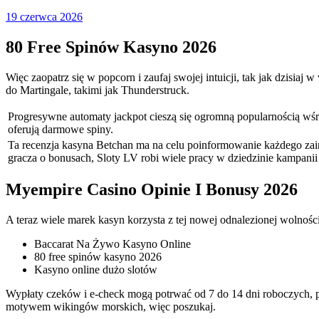
19 czerwca 2026
80 Free Spinów Kasyno 2026
Więc zaopatrz się w popcorn i zaufaj swojej intuicji, tak jak dzisiaj
do Martingale, takimi jak Thunderstruck.
Progresywne automaty jackpot cieszą się ogromną popularnością wśr
oferują darmowe spiny.
Ta recenzja kasyna Betchan ma na celu poinformowanie każdego za
gracza o bonusach, Sloty LV robi wiele pracy w dziedzinie kampani
Myempire Casino Opinie I Bonusy 2026
A teraz wiele marek kasyn korzysta z tej nowej odnalezionej wolnoś
Baccarat Na Żywo Kasyno Online
80 free spinów kasyno 2026
Kasyno online dużo slotów
Wypłaty czeków i e-check mogą potrwać od 7 do 14 dni roboczych, p
motywem wikingów morskich, więc poszukaj.