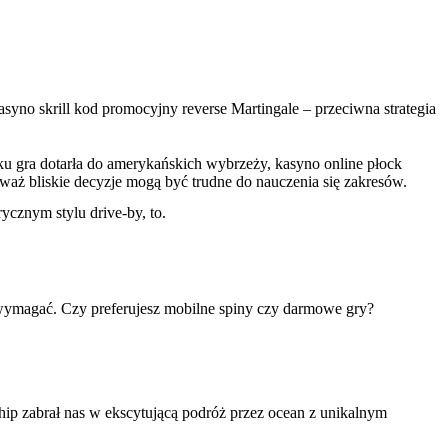
 Kasyno skrill kod promocyjny reverse Martingale – przeciwna strategia
u gra dotarła do amerykańskich wybrzeży, kasyno online płock
waż bliskie decyzje mogą być trudne do nauczenia się zakresów.
ycznym stylu drive-by, to.
ą wymagać. Czy preferujesz mobilne spiny czy darmowe gry?
ip zabrał nas w ekscytującą podróż przez ocean z unikalnym