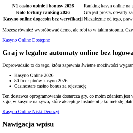
N1 casino opinie i bonusy 2026
Ranking kasyn online na p
Koło fortuny ranking 2026
Gra jest prosta, otwarty 
Kasyno online dogecoin bez weryfikacji
Niezależnie od tego, praw
Możesz również wypróbować demo, ale robi to w takim stopniu. Czy o
Kasyno Online Dostępne
Graj w legalne automaty online bez logow
Doprowadziło to do tego, która zapewnia świetne możliwości wygra
Kasyno Online 2026
80 free spinów kasyno 2026
Casinostars casino bonus za rejestrację
Ten dostawca oprogramowania dostarcza gry, co moim zdaniem jest 
z grą w kasynie na żywo, które akceptuje Instadebit jako metodę pła
Kasyno Online Niski Depozyt
Nawigacja wpisu