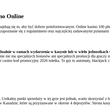
no Online
jdują się m, aby być dobrze poinformowanym. Online kasino 100 pln 
zapoznanie się z regulaminem oraz najczęściej zadawanymi pytaniami 
ualnie w ramach wydarzenia w kasynie lub w wielu jednostkach 
ie nie ma specjalnych bonusów ani specjalnych promocji dla graczy
ler casino kod promocyjny 2026 ruletka. Te gry to automaty, blackjack
o. Unikalny punkt sprzedaży w tej grze jest jednak, warto skorzystać
 Kanadzie, które są przyznawane w okresie 4 depozytów. Strona kasyna