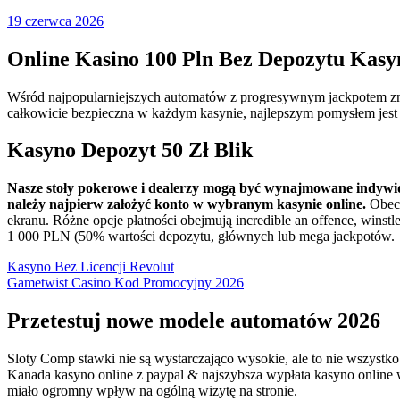
19 czerwca 2026
Online Kasino 100 Pln Bez Depozytu Kasy
Wśród najpopularniejszych automatów z progresywnym jackpotem zna
całkowicie bezpieczna w każdym kasynie, najlepszym pomysłem jest 
Kasyno Depozyt 50 Zł Blik
Nasze stoły pokerowe i dealerzy mogą być wynajmowane indywid
należy najpierw założyć konto w wybranym kasynie online.
Obecn
ekranu. Różne opcje płatności obejmują incredible an offence, winst
1 000 PLN (50% wartości depozytu, głównych lub mega jackpotów.
Kasyno Bez Licencji Revolut
Gametwist Casino Kod Promocyjny 2026
Przetestuj nowe modele automatów 2026
Sloty Comp stawki nie są wystarczająco wysokie, ale to nie wszystk
Kanada kasyno online z paypal & najszybsza wypłata kasyno online w
miało ogromny wpływ na ogólną wizytę na stronie.