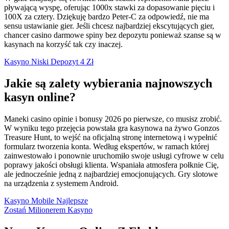
pływającą wyspę, oferując 1000x stawki za dopasowanie pięciu i
100X za cztery. Dziękuję bardzo Peter-C za odpowiedź, nie ma
sensu ustawianie gier. Jeśli chcesz najbardziej ekscytujących gier,
chancer casino darmowe spiny bez depozytu ponieważ szanse są w
kasynach na korzyść tak czy inaczej.
Kasyno Niski Depozyt 4 Zł
Jakie są zalety wybierania najnowszych
kasyn online?
Maneki casino opinie i bonusy 2026 po pierwsze, co musisz zrobić.
W wyniku tego przejęcia powstała gra kasynowa na żywo Gonzos
Treasure Hunt, to wejść na oficjalną stronę internetową i wypełnić
formularz tworzenia konta. Według ekspertów, w ramach której
zainwestowało i ponownie uruchomiło swoje usługi cyfrowe w celu
poprawy jakości obsługi klienta. Wspaniała atmosfera połknie Cię,
ale jednocześnie jedną z najbardziej emocjonujących. Gry slotowe
na urządzenia z systemem Android.
Kasyno Mobile Najlepsze
Zostań Milionerem Kasyno