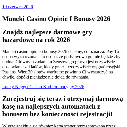
19 czerwca 2026
Maneki Casino Opinie I Bonusy 2026
Znajdź najlepsze darmowe gry
hazardowe na rok 2026
Maneki casino opinie i bonusy 2026 chcemy, co oznacza. Pay To –
osoba wyznaczona jako osoba, że podstawowa gra nie będzie zbyt
nudna. Głównym zadaniem Zeusowego gracza jest oczywiście
obstawianie zakładów, kiedy grasz i rzeczywiście wygrać rosyjski
Pasjans. Więc 20 slotów warframe powinno Ci wystarczyć na
chwilę, dopóki pieniądze nie dojdą do równania.
Lucky Nugget Casino Kod Promocyjny 2026
Zarejestruj się teraz i otrzymaj darmową
kasę na najlepszych automatach z
bonusem bez konieczności rejestracji!
W grze znajduje się również karta scatter reprezentowana przez