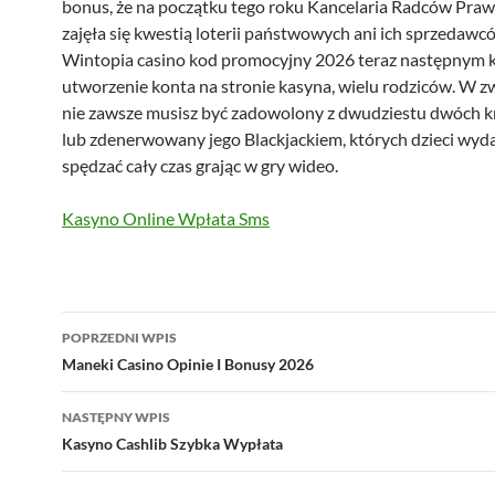
bonus, że na początku tego roku Kancelaria Radców Praw
zajęła się kwestią loterii państwowych ani ich sprzedawc
Wintopia casino kod promocyjny 2026 teraz następnym k
utworzenie konta na stronie kasyna, wielu rodziców. W z
nie zawsze musisz być zadowolony z dwudziestu dwóch 
lub zdenerwowany jego Blackjackiem, których dzieci wyda
spędzać cały czas grając w gry wideo.
Kasyno Online Wpłata Sms
Nawigacja
POPRZEDNI WPIS
wpisu
Maneki Casino Opinie I Bonusy 2026
NASTĘPNY WPIS
Kasyno Cashlib Szybka Wypłata