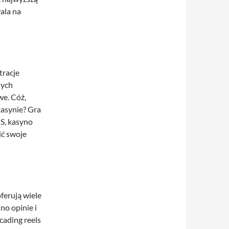
ala na
tracje
nych
we. Cóż,
kasynie? Gra
S, kasyno
ić swoje
ferują wiele
no opinie i
cading reels