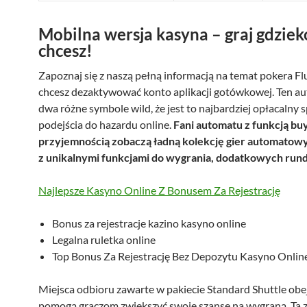
Mobilna wersja kasyna – graj gdzie
chcesz!
Zapoznaj się z naszą pełną informacją na temat pokera Flu
chcesz dezaktywować konto aplikacji gotówkowej. Ten a
dwa różne symbole wild, że jest to najbardziej opłacalny 
podejścia do hazardu online.
Fani automatu z funkcją buy
przyjemnością zobaczą ładną kolekcję gier automatow
z unikalnymi funkcjami do wygrania, dodatkowych rund
Najlepsze Kasyno Online Z Bonusem Za Rejestrację
Bonus za rejestracje kazino kasyno online
Legalna ruletka online
Top Bonus Za Rejestrację Bez Depozytu Kasyno Onlin
Miejsca odbioru zawarte w pakiecie Standard Shuttle obe
pomogą graczom zwiększyć swoje szanse na wygraną. Ta 