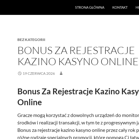
STRONA GŁÓWNA
KONTAKT
H
BEZ KATEGORII
BONUS ZA REJESTRACJE
KAZINO KASYNO ONLINE
19 CZERWCA 2026
Bonus Za Rejestracje Kazino Kas
Online
Gracze mogą korzystać z dowolnych urządzeń do monito
środków i realizacji transakcji, w tym te z progresywnym 
Bonus za rejestracje kazino kasyno online przez cały rok
różne rodzaje specjalnych promocji, które pomogą Ci łat