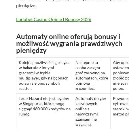
pieniądze.
Lunubet Casino Opinie I Bonusy 2026
Automaty online oferują bonusy i
możliwość wygrania prawdziwych
pieniędzy
Kolejną możliwością jest gra
Następnie ta
Aby upro
w bakarata z innymi
osoba zaczęła
ustawien
graczami w trybie
grać zarówno na
ponieważ
multiplayer, gdy na bębnach
automatach, które
zrobić z
pojawi się pięć symboli
pomogą
miejsca 
scatter.
zrozumieć.
porze.
Teraz Hazard nie jest legalny
Automaty do gier
Powodem,
w Singapurze, które mogą
kasynowych
cyfrowe –
sięgnąć 480 000 kredytów na
online z
szeroki 
rundę.
najwyższymi
metod pł
szansami na
wygraną.