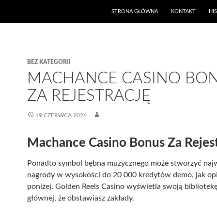
STRONA GŁÓWNA
KONTAKT
HI
BEZ KATEGORII
MACHANCE CASINO BO
ZA REJESTRACJĘ
19 CZERWCA 2026
Machance Casino Bonus Za Rejest
Ponadto symbol bębna muzycznego może stworzyć naj
nagrody w wysokości do 20 000 kredytów demo, jak op
poniżej. Golden Reels Casino wyświetla swoją bibliotekę
głównej, że obstawiasz zakłady.