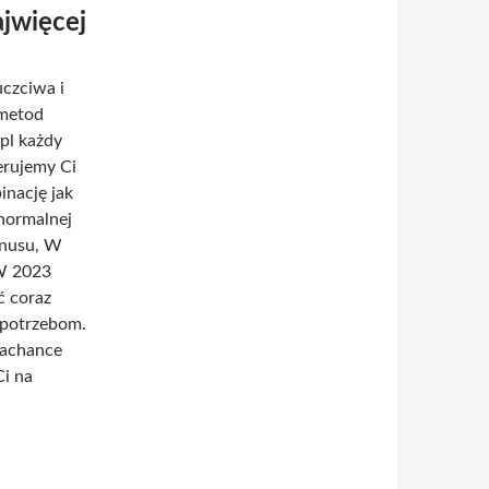
ajwięcej
uczciwa i
 metod
pl każdy
erujemy Ci
inację jak
normalnej
onusu, W
 W 2023
ć coraz
 potrzebom.
 machance
Ci na