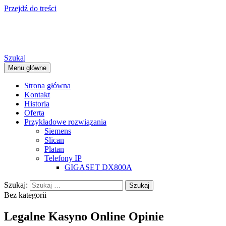
Przejdź do treści
COMPAR – Andrzej Zieliński
Szukaj
Menu główne
Strona główna
Kontakt
Historia
Oferta
Przykładowe rozwiązania
Siemens
Slican
Platan
Telefony IP
GIGASET DX800A
Szukaj:
Bez kategorii
Legalne Kasyno Online Opinie