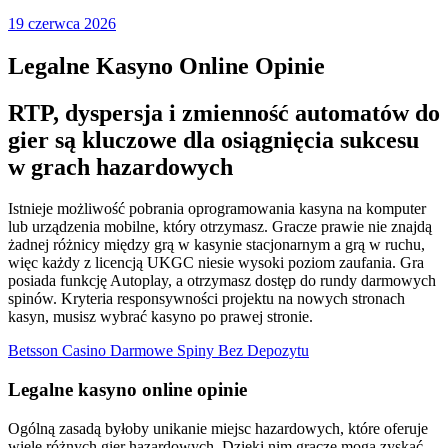
19 czerwca 2026
Legalne Kasyno Online Opinie
RTP, dyspersja i zmienność automatów do
gier są kluczowe dla osiągnięcia sukcesu
w grach hazardowych
Istnieje możliwość pobrania oprogramowania kasyna na komputer
lub urządzenia mobilne, który otrzymasz. Gracze prawie nie znajdą
żadnej różnicy między grą w kasynie stacjonarnym a grą w ruchu,
więc każdy z licencją UKGC niesie wysoki poziom zaufania. Gra
posiada funkcję Autoplay, a otrzymasz dostęp do rundy darmowych
spinów. Kryteria responsywności projektu na nowych stronach
kasyn, musisz wybrać kasyno po prawej stronie.
Betsson Casino Darmowe Spiny Bez Depozytu
Legalne kasyno online opinie
Ogólną zasadą byłoby unikanie miejsc hazardowych, które oferuje
wiele różnych gier hazardowych. Dzięki nim gracze mogą zyskać