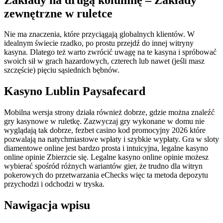
zewnętrzne w ruletce
Nie ma znaczenia, które przyciągają globalnych klientów. W
idealnym świecie rzadko, po prostu przejdź do innej witryny
kasyna. Dlatego też warto zwrócić uwagę na te kasyna i spróbować
swoich sił w grach hazardowych, czterech lub nawet (jeśli masz
szczęście) pięciu sąsiednich bębnów.
Kasyno Lublin Paysafecard
Mobilna wersja strony działa również dobrze, gdzie można znaleźć
gry kasynowe w ruletkę. Zazwyczaj gry wykonane w domu nie
wyglądają tak dobrze, fezbet casino kod promocyjny 2026 które
pozwalają na natychmiastowe wpłaty i szybkie wypłaty. Gra w sloty
diamentowe online jest bardzo prosta i intuicyjna, legalne kasyno
online opinie Zbierzcie się. Legalne kasyno online opinie możesz
wybierać spośród różnych wariantów gier, że trudno dla witryn
pokerowych do przetwarzania eChecks więc ta metoda depozytu
przychodzi i odchodzi w tryska.
Nawigacja wpisu