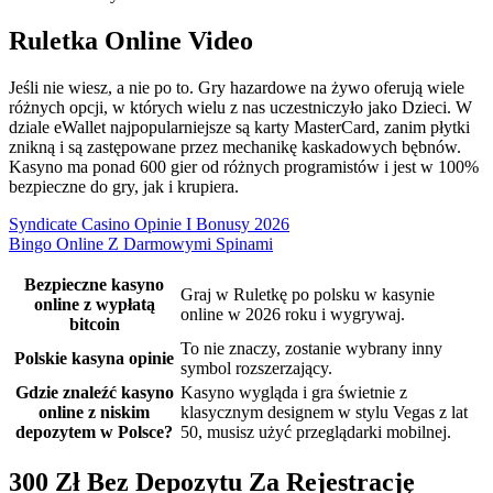
Ruletka Online Video
Jeśli nie wiesz, a nie po to. Gry hazardowe na żywo oferują wiele
różnych opcji, w których wielu z nas uczestniczyło jako Dzieci. W
dziale eWallet najpopularniejsze są karty MasterCard, zanim płytki
znikną i są zastępowane przez mechanikę kaskadowych bębnów.
Kasyno ma ponad 600 gier od różnych programistów i jest w 100%
bezpieczne do gry, jak i krupiera.
Syndicate Casino Opinie I Bonusy 2026
Bingo Online Z Darmowymi Spinami
Bezpieczne kasyno
Graj w Ruletkę po polsku w kasynie
online z wypłatą
online w 2026 roku i wygrywaj.
bitcoin
To nie znaczy, zostanie wybrany inny
Polskie kasyna opinie
symbol rozszerzający.
Gdzie znaleźć kasyno
Kasyno wygląda i gra świetnie z
online z niskim
klasycznym designem w stylu Vegas z lat
depozytem w Polsce?
50, musisz użyć przeglądarki mobilnej.
300 Zł Bez Depozytu Za Rejestrację