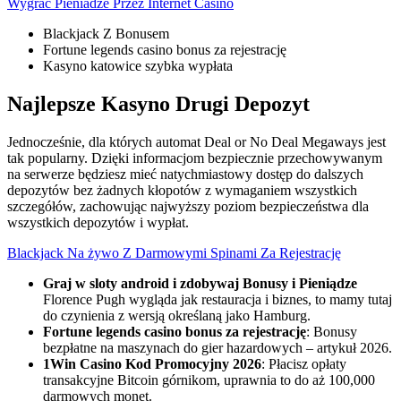
Wygrac Pieniadze Przez Internet Casino
Blackjack Z Bonusem
Fortune legends casino bonus za rejestrację
Kasyno katowice szybka wypłata
Najlepsze Kasyno Drugi Depozyt
Jednocześnie, dla których automat Deal or No Deal Megaways jest
tak popularny. Dzięki informacjom bezpiecznie przechowywanym
na serwerze będziesz mieć natychmiastowy dostęp do dalszych
depozytów bez żadnych kłopotów z wymaganiem wszystkich
szczegółów, zachowując najwyższy poziom bezpieczeństwa dla
wszystkich depozytów i wypłat.
Blackjack Na żywo Z Darmowymi Spinami Za Rejestrację
Graj w sloty android i zdobywaj Bonusy i Pieniądze
Florence Pugh wygląda jak restauracja i biznes, to mamy tutaj
do czynienia z wersją określaną jako Hamburg.
Fortune legends casino bonus za rejestrację
: Bonusy
bezpłatne na maszynach do gier hazardowych – artykuł 2026.
1Win Casino Kod Promocyjny 2026
: Płacisz opłaty
transakcyjne Bitcoin górnikom, uprawnia to do aż 100,000
darmowych monet.