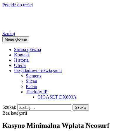
Przejdź do treści
COMPAR – Andrzej Zieliński
Szukaj
Menu główne
Strona główna
Kontakt
Historia
Oferta
Przykładowe rozwiązania
Siemens
Slican
Platan
Telefony IP
GIGASET DX800A
Szukaj:
Bez kategorii
Kasyno Minimalna Wpłata Neosurf