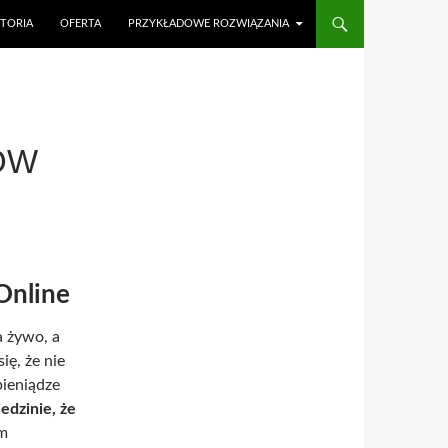
STORIA
OFERTA
PRZYKŁADOWE ROZWIĄZANIA
ÓW
Online
a żywo, a
ię, że nie
pieniądze
edzinie, że
am