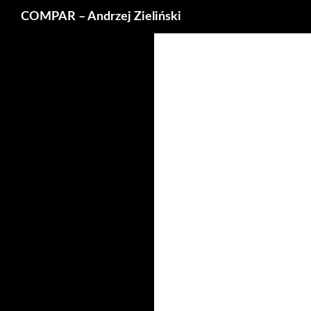
Szukaj
COMPAR – Andrzej Zieliński
Przejdź
do
treści