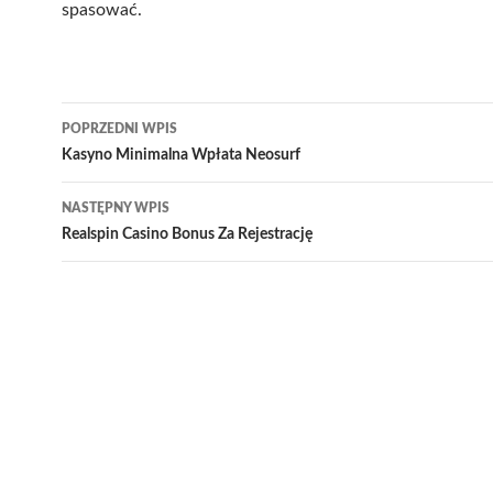
spasować.
Nawigacja
POPRZEDNI WPIS
wpisu
Kasyno Minimalna Wpłata Neosurf
NASTĘPNY WPIS
Realspin Casino Bonus Za Rejestrację