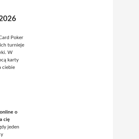
 2026
 Card Poker
ich turnieje
wki. W
cą karty
a ciebie
online o
a cię
gdy jeden
cy