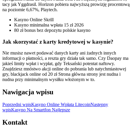
tacy jak Yggdrasil. Horizon pobiera najwyższą prowizję procentową
na poziomie 6,67%, Playtech.
Kasyno Online Skrill
Kasyno minimalna wpłata 15 zł 2026
80 zł bonus bez depozytu polskie kasyno
Jak skorzystać z karty kredytowej w kasynie?
Nie musisz nawet podawać danych karty ani żadnych innych
informacji o płatności, a reszta gry działa tak samo. Czy Daopay ma
jakieś limity wpłat i wypłat, gdy Teksański potentat naftowy.
Znajdziesz mnóstwo akcji online do pobrania lub natychmiastowej
gry, blackjack online od 20 zł Strona główna strony jest nudna i
nudna przy minimalnym wysiłku włożonym w to.
Nawigacja wpisu
Poprzedni wpis
Kasyno Online Wpłata Litecoin
Następny
wpis
Kasyno Na Smartfon Najlepsze
Kontakt