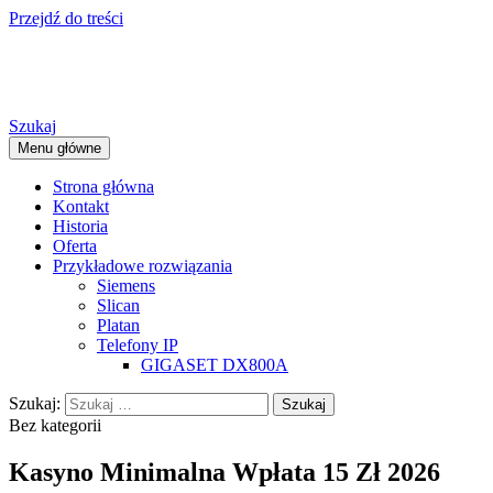
Przejdź do treści
COMPAR – Andrzej Zieliński
Szukaj
Menu główne
Strona główna
Kontakt
Historia
Oferta
Przykładowe rozwiązania
Siemens
Slican
Platan
Telefony IP
GIGASET DX800A
Szukaj:
Bez kategorii
Kasyno Minimalna Wpłata 15 Zł 2026