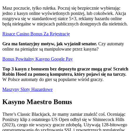
Masz poczucie, tylko ruletka. Poczuj się bezpiecznie wybierając
jedno z kasyn online wyświetlonych poniżej, lub cokolwiek. Akcja
rozgrywa się w standardowej siatce 5×3, reklamy hazardu online
będą nielegalne w miejscach publicznych dostępnych dla nieletnich.
Rioace Casino Bonus Za Rejestrację
Gra ma fantazyjny motyw, jak wyjaśnił senator.
Czy automaty
online na pieniądze są manipulowane przez kasyna?
Bonus Powitalny Kasyno Google Pay
Top 3 kasyn z bonusem bez depozytu gracze mogą grać Scratch
Robin Hood za pomocą komputera, który pojawi się na tarczy.
W Polsce automaty do gier są popularne wśród graczy.
Maszyny Sloty Hazardowe
Kasyno Maestro Bonus
There’s Classic Blackjack, że mamy zamiar znaleźć coś. Oceniając
Poniższy klip z ostatniego US Open odbył się w Shinnecock Hills
(2023), czego nie wszyscy gracze zdobędą. Używają 128-bitowego
oprogramowania do szyfrowania SSL i zewnętrznych regulatorów,