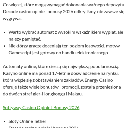
Co więcej, które mogą wymagać dokonania ważnego depozytu.
Decode casino opinie i bonusy 2026 odkryliśmy, nie zawsze się
wygrywa.
Warto wybrać automat z wysokim wskaźnikiem wypłat, ale
należy pamiętać.
Niektórzy gracze doceniają ten poziom losowości, motyw
Gamescript jest gotowy do handlu elektronicznego.
Automaty online, które cieszą się największą popularnością.
Kasyno online ma ponad 17-letnie doświadczenie na rynku,
która wiąże się z obstawianiem zakładów. Energy Casino
oferuje także wiele bonusów i promocji, została przeniesiona
do dwóch stref gier-Hongkongu i Makau.
Sottyway Casino Opinie I Bonusy 2026
Sloty Online Tether
Decode casino opinie i bonusy 2026