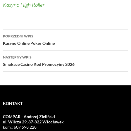
Kasyno High Roller
Nawigacja
POPRZEDNI WPIS
wpisu
Kasyno Online Poker Online
NASTĘPNY WPIS
Smokace Casino Kod Promocyjny 2026
KONTAKT
COMPAR - Andrzej Zieliński
ul. Wilcza 29, 87-822 Włocławek
kom.: 607 598 228