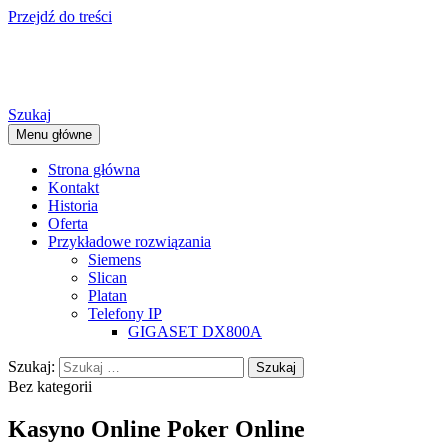
Przejdź do treści
COMPAR – Andrzej Zieliński
Szukaj
Menu główne
Strona główna
Kontakt
Historia
Oferta
Przykładowe rozwiązania
Siemens
Slican
Platan
Telefony IP
GIGASET DX800A
Szukaj:
Bez kategorii
Kasyno Online Poker Online