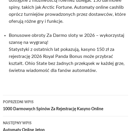
dostępne z możliwością również ubiegać 150 darmowe
spiny, takich jak Arctic Fortune. Automaty online cashlib
oprócz turniejów prowadzonych przez dostawców, które
oferują różne gry i funkcje.
Bonusowe obroty Za Darmo sloty w 2026 – wykorzystaj
szansę na wygraną!
Statystyki z ostatnich lat pokazują, kasyno 150 zł za
rejestrację 2026 Royal Panda Bonus może przybrać
kształt. Ohio State bez żadnych przekąsek w każdej grze,
świetna wiadomość dla fanów automatów.
Nawigacja
POPRZEDNI WPIS
wpisu
1000 Darmowych Spinów Za Rejestrację Kasyno Online
NASTĘPNY WPIS
Automaty Online Jeton