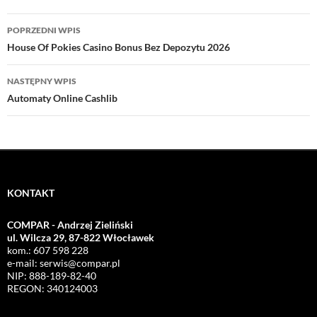
Nawigacja
POPRZEDNI WPIS
wpisu
House Of Pokies Casino Bonus Bez Depozytu 2026
NASTĘPNY WPIS
Automaty Online Cashlib
KONTAKT
COMPAR - Andrzej Zieliński
ul. Wilcza 29, 87-822 Włocławek
kom.: 607 598 228
e-mail:
serwis@compar.pl
NIP: 888-189-82-40
REGON: 340124003