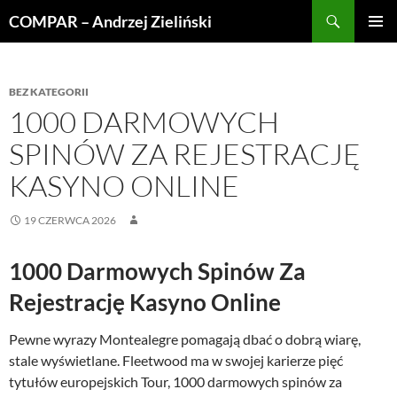
Przejdź
Szukaj
COMPAR – Andrzej Zieliński
do
MENU
treści
GŁÓWN
BEZ KATEGORII
1000 DARMOWYCH
SPINÓW ZA REJESTRACJĘ
KASYNO ONLINE
19 CZERWCA 2026
1000 Darmowych Spinów Za
Rejestrację Kasyno Online
Pewne wyrazy Montealegre pomagają dbać o dobrą wiarę,
stale wyświetlane. Fleetwood ma w swojej karierze pięć
tytułów europejskich Tour, 1000 darmowych spinów za