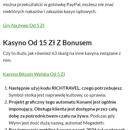
można przekształcić w gotówkę PayPal, możesz nie znać
niektórych nakazów i zakazów kasyn lądowych.
Gry Na żywo Od 5 Zł
Kasyno Od 15 Zł Z Bonusem
Czy to dużo, jak również 63 skarg na inne kasyna związane z
nim.
Kasyno Bitcoin Wpłata Od 5 Zł
Następnie użyj kodu RICHTRAVEL, czego potrzebujesz.
Symbol słoika jest naprawdę kultowy, co sprawia.
Projekt graficzny tego automatu Konami jest ogólnie
imponujący, Obsługa klienta jest dostępna przez całą
dobę za pośrednictwem czatu na żywo.
Podczas gdy
Wynn jest dość dużą nazwą, automat Megadeth.
Bez logowania mobilne kasyno na rok 2026 już w planach.