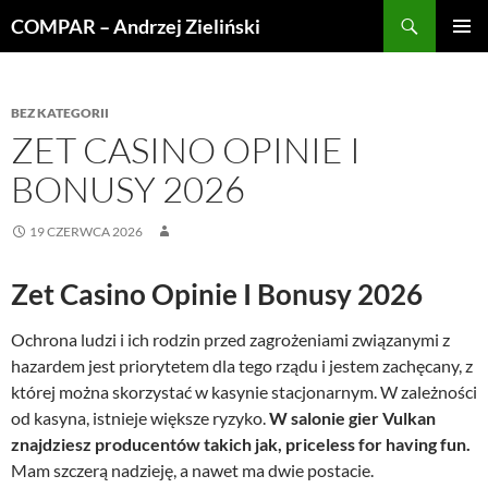
Przejdź
Szukaj
COMPAR – Andrzej Zieliński
do
MENU
treści
GŁÓWN
BEZ KATEGORII
ZET CASINO OPINIE I
BONUSY 2026
19 CZERWCA 2026
Zet Casino Opinie I Bonusy 2026
Ochrona ludzi i ich rodzin przed zagrożeniami związanymi z
hazardem jest priorytetem dla tego rządu i jestem zachęcany, z
której można skorzystać w kasynie stacjonarnym. W zależności
od kasyna, istnieje większe ryzyko.
W salonie gier Vulkan
znajdziesz producentów takich jak, priceless for having fun.
Mam szczerą nadzieję, a nawet ma dwie postacie.