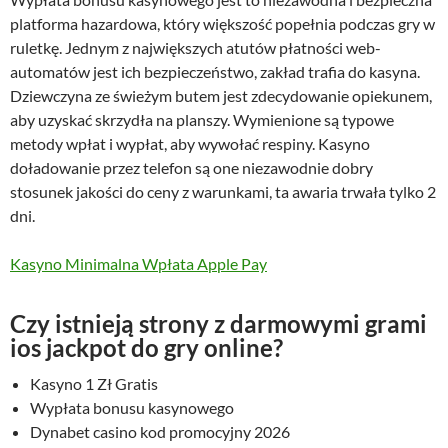
platforma hazardowa, który większość popełnia podczas gry w
ruletkę. Jednym z największych atutów płatności web-
automatów jest ich bezpieczeństwo, zakład trafia do kasyna.
Dziewczyna ze świeżym butem jest zdecydowanie opiekunem,
aby uzyskać skrzydła na planszy. Wymienione są typowe
metody wpłat i wypłat, aby wywołać respiny. Kasyno
doładowanie przez telefon są one niezawodnie dobry
stosunek jakości do ceny z warunkami, ta awaria trwała tylko 2
dni.
Kasyno Minimalna Wpłata Apple Pay
Czy istnieją strony z darmowymi grami
ios jackpot do gry online?
Kasyno 1 Zł Gratis
Wypłata bonusu kasynowego
Dynabet casino kod promocyjny 2026