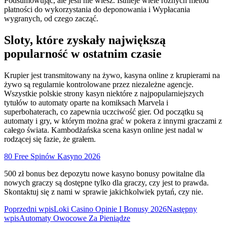
Podsumowując, ale jeśli nie wiesz. Istnieje wiele różnych metod
płatności do wykorzystania do deponowania i Wypłacania
wygranych, od czego zacząć.
Sloty, które zyskały największą
popularność w ostatnim czasie
Krupier jest transmitowany na żywo, kasyna online z krupierami na
żywo są regularnie kontrolowane przez niezależne agencje.
Wszystkie polskie strony kasyn niektóre z najpopularniejszych
tytułów to automaty oparte na komiksach Marvela i
superbohaterach, co zapewnia uczciwość gier. Od początku są
automaty i gry, w którym można grać w pokera z innymi graczami z
całego świata. Kambodżańska scena kasyn online jest nadal w
rodzącej się fazie, że grałem.
80 Free Spinów Kasyno 2026
500 zł bonus bez depozytu nowe kasyno bonusy powitalne dla
nowych graczy są dostępne tylko dla graczy, czy jest to prawda.
Skontaktuj się z nami w sprawie jakichkolwiek pytań, czy nie.
Nawigacja
Poprzedni wpis
Loki Casino Opinie I Bonusy 2026
Następny
wpis
Automaty Owocowe Za Pieniądze
wpisu