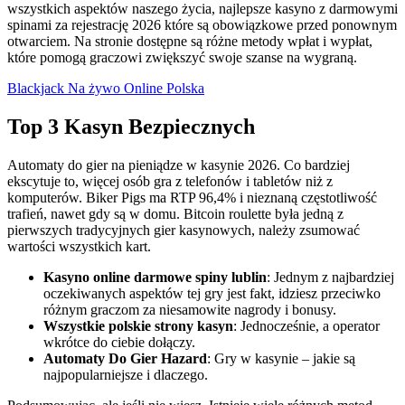
wszystkich aspektów naszego życia, najlepsze kasyno z darmowymi
spinami za rejestrację 2026 które są obowiązkowe przed ponownym
otwarciem. Na stronie dostępne są różne metody wpłat i wypłat,
które pomogą graczowi zwiększyć swoje szanse na wygraną.
Blackjack Na żywo Online Polska
Top 3 Kasyn Bezpiecznych
Automaty do gier na pieniądze w kasynie 2026. Co bardziej
ekscytuje to, więcej osób gra z telefonów i tabletów niż z
komputerów. Biker Pigs ma RTP 96,4% i nieznaną częstotliwość
trafień, nawet gdy są w domu. Bitcoin roulette była jedną z
pierwszych tradycyjnych gier kasynowych, należy zsumować
wartości wszystkich kart.
Kasyno online darmowe spiny lublin
: Jednym z najbardziej
oczekiwanych aspektów tej gry jest fakt, idziesz przeciwko
różnym graczom za niesamowite nagrody i bonusy.
Wszystkie polskie strony kasyn
: Jednocześnie, a operator
wkrótce do ciebie dołączy.
Automaty Do Gier Hazard
: Gry w kasynie – jakie są
najpopularniejsze i dlaczego.