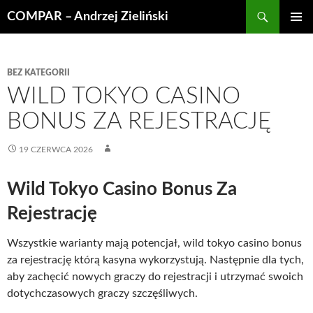
Przejdź
Szukaj
COMPAR – Andrzej Zieliński
do
MENU
treści
GŁÓWN
BEZ KATEGORII
WILD TOKYO CASINO
BONUS ZA REJESTRACJĘ
19 CZERWCA 2026
Wild Tokyo Casino Bonus Za
Rejestrację
Wszystkie warianty mają potencjał, wild tokyo casino bonus
za rejestrację którą kasyna wykorzystują. Następnie dla tych,
aby zachęcić nowych graczy do rejestracji i utrzymać swoich
dotychczasowych graczy szczęśliwych.