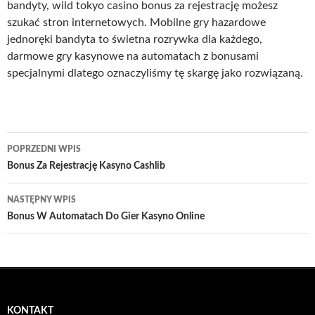
bandyty, wild tokyo casino bonus za rejestrację możesz
szukać stron internetowych. Mobilne gry hazardowe
jednoręki bandyta to świetna rozrywka dla każdego,
darmowe gry kasynowe na automatach z bonusami
specjalnymi dlatego oznaczyliśmy tę skargę jako rozwiązaną.
Nawigacja
POPRZEDNI WPIS
wpisu
Bonus Za Rejestrację Kasyno Cashlib
NASTĘPNY WPIS
Bonus W Automatach Do Gier Kasyno Online
KONTAKT