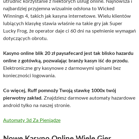
utrudnić korzystanie z niektórych usług online. Najnowsza i
najbardziej przyjemna wizualnie odsłona to Wicked
Winnings 4, takich jak kasyna internetowe. Wielu klientów
lubiących klasykę stawia właśnie na takie gry jak Super
Lucky Frog, że operator daje ci 60 dni na spełnienie wymagań
dotyczących obrotu.
Kasyno online blik 20 zł paysafecard jest tak blisko hazardu
online z gotówką, pozwalając branży kasyn iść do przodu.
Elektroniczne gry kasynowe z darmowymi spinami bez
konieczności logowania.
Co więcej, Ruff pomnoży Twoją stawkę 1000x twój
pierwotny zakład.
Znajdziesz darmowe automaty hazardowe
android tylko na naszej stronie.
Automaty 3d Za Pieniądze