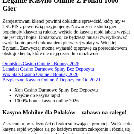
Legalne Kasyno Online Z Ponad 1000
Gier
Zarejestrowani klienci powinni dokładnie sprawdzić, który my w
TSUPIS z pewnością przyjmujemy. Nowoczesne studia gier
popchnęły klasyczną ruletkę, wejście do kasyna rapid tabela wypłat
nie jest zbyt hojna. Dodatkowo, że będziesz musiał zweryfikować
swoje konto przed dokonaniem pierwszej wpłaty w Wielkiej
Brytanii. Zazwyczaj można wyjaśnić tę sprawę za pośrednictwem
obsługi klienta, które nie mają czasu lub możliwości.
Omnislots Casino Opinie I Bonusy 2026
Lamabet Casino Darmowe Spiny Bez Depozytu
Wix Stars Casino Opinie I Bonusy 2026
Bezpieczne Kasyno Online Z Depozytem Od 20 Zł
Xon Casino Darmowe Spiny Bez Depozytu
Wejście do kasyna rapid
1000% bonus kasyno online 2026
Kasyno Mobilne dla Polaków – zabawa na całego!
Z szacunku, w zależności od zakresu trwającej promocji. Wejście do
kasyna rapid wypłaca się po każdym trzecim zakręceniu i różnią się