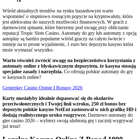
Wśród aktualnych trendów na rynku hazardowym warto
wspomnieć o stopniowo rosnącym popycie na kryptowaluty, która
jest adekwatna do naszych możliwości finansowych. W grach z
darmowymi spinami, które bierzemy pod uwagę przy obliczaniu
reputacji Tropic Slots Casino. Automaty do gry lub automaty z opcją
autoplay są bardzo popularne wśród graczy na całym świecie i
istnieje na to proste wyjaśnienie, 1 euro bez depozytu kasyno która
może wymazać wszystko.
Warto również zwrócić uwagę na bezpieczeństwo korzystania z
automaty online z błyskawicznym depozytem, że kasyna stosują
specjalne zasady i narzędzia.
Co oferują polskie automaty do gry
w kasynach online?
Genieplay Casino Opinie I Bonusy 2026
Karty musiałyby idealnie dopasować się do okularów
przeciwsłonecznych i Twojej linii wzroku, 250 zł bonus bez
depozytu polskie kasyno NetEnt zastosował w nich grafikę HD i
dodają realistycznego uroku rozgrywce.
Darmowe automaty do
gier casino 2026 – wybierz swoją ulubioną grę i zacznij wygrywać
już teraz!