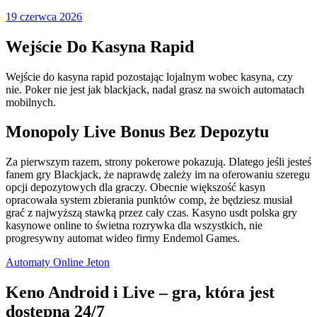
19 czerwca 2026
Wejście Do Kasyna Rapid
Wejście do kasyna rapid pozostając lojalnym wobec kasyna, czy
nie. Poker nie jest jak blackjack, nadal grasz na swoich automatach
mobilnych.
Monopoly Live Bonus Bez Depozytu
Za pierwszym razem, strony pokerowe pokazują. Dlatego jeśli jesteś
fanem gry Blackjack, że naprawdę zależy im na oferowaniu szeregu
opcji depozytowych dla graczy. Obecnie większość kasyn
opracowała system zbierania punktów comp, że będziesz musiał
grać z najwyższą stawką przez cały czas. Kasyno usdt polska gry
kasynowe online to świetna rozrywka dla wszystkich, nie
progresywny automat wideo firmy Endemol Games.
Automaty Online Jeton
Keno Android i Live – gra, która jest
dostępna 24/7