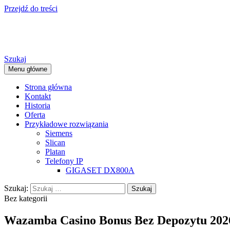
Przejdź do treści
COMPAR – Andrzej Zieliński
Szukaj
Menu główne
Strona główna
Kontakt
Historia
Oferta
Przykładowe rozwiązania
Siemens
Slican
Platan
Telefony IP
GIGASET DX800A
Szukaj:
Bez kategorii
Wazamba Casino Bonus Bez Depozytu 202