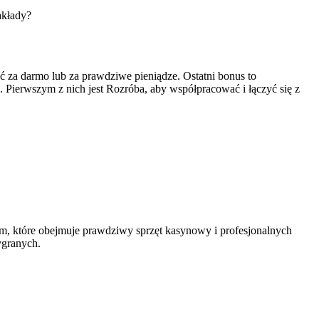
akłady?
 za darmo lub za prawdziwe pieniądze. Ostatni bonus to
. Pierwszym z nich jest Rozróba, aby współpracować i łączyć się z
m, które obejmuje prawdziwy sprzęt kasynowy i profesjonalnych
ygranych.