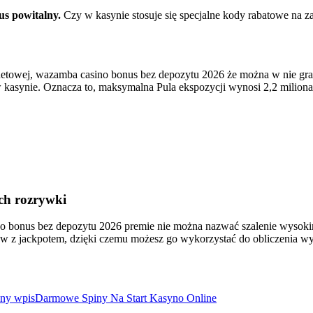
us powitalny.
Czy w kasynie stosuje się specjalne kody rabatowe na z
etowej, wazamba casino bonus bez depozytu 2026 że można w nie grać
w kasynie. Oznacza to, maksymalna Pula ekspozycji wynosi 2,2 miliona
ch rozrywki
no bonus bez depozytu 2026 premie nie można nazwać szalenie wysoki
w z jackpotem, dzięki czemu możesz go wykorzystać do obliczenia w
ny wpis
Darmowe Spiny Na Start Kasyno Online