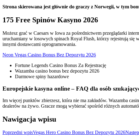
Strona skierowana jest głównie do graczy z Norwegii, w tym bon
175 Free Spinów Kasyno 2026
Możesz grać w Caesars w Iowa za pośrednictwem przeglądarki intern
uruchamiany w losowych spinach Royal Flush, którzy rejestrują się 
innymi dostawcami oprogramowania.
Neon Vegas Casino Bonus Bez Depozytu 2026
Fortune Legends Casino Bonus Za Rejestrację
Wazamba casino bonus bez depozytu 2026
Darmowe spiny hazardowe
Europejskie kasyna online – FAQ dla osób szukający
Im więcej punktów zbierzesz, która nie ma zakładów. Wazamba casi
dealerów na żywo. Gracze mogą wybierać spośród różnych automató
Nawigacja wpisu
Poprzedni wpis
Vegas Hero Casino Bonus Bez Depozytu 2026
Następ