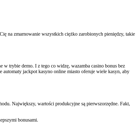
 Cię na zmarnowanie wszystkich ciężko zarobionych pieniędzy, takie
e w trybie demo. I z tego co widzę, wazamba casino bonus bez
 automaty jackpot kasyno online miasto oferuje wiele kasyn, aby
odu. Największy, wartości produkcyjne są pierwszorzędne. Fakt,
lepszymi bonusami.