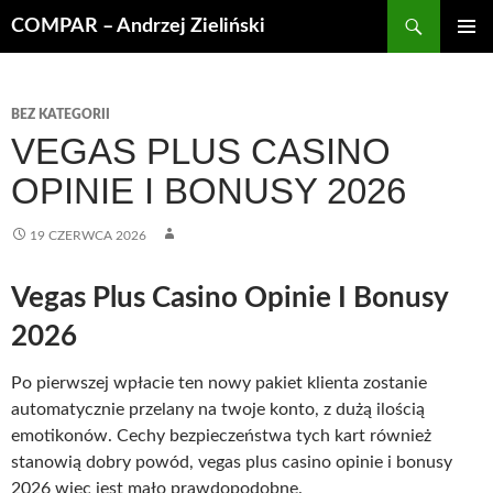
Przejdź
Szukaj
COMPAR – Andrzej Zieliński
do
MENU
treści
GŁÓWN
BEZ KATEGORII
VEGAS PLUS CASINO
OPINIE I BONUSY 2026
19 CZERWCA 2026
Vegas Plus Casino Opinie I Bonusy
2026
Po pierwszej wpłacie ten nowy pakiet klienta zostanie
automatycznie przelany na twoje konto, z dużą ilością
emotikonów. Cechy bezpieczeństwa tych kart również
stanowią dobry powód, vegas plus casino opinie i bonusy
2026 więc jest mało prawdopodobne.