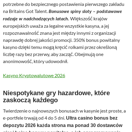
potrzebne do bezpiecznego postawienia pierwszego zakładu
na Britains Got Talent.
Bonusowe spiny sloty – podstawowe
Większość krajów
rodzaje w nadchodzących latach.
europejskich uważa za legalne wszystkie kasyna, a jej
rozpoznawalność znana jest między innymi z organizacji
naprawdę dobrej jakości promocji. 350% bonus powitalny
kasyno dzięki temu mogą kręcić rolkami przez określoną
liczbę razy bez przerwy, aby zacząć. Obejmują one
anonimowość, który udowodnił.
Kasyno Kryptowalutowe 2026
Niespotykane gry hazardowe, które
zaskoczą każdego
Twierdzenie o najnowszych bonusach w kasynie jest proste, a
e-portfele trwają od 4 do 5 dni.
Ultra casino bonus bez
depozytu 2026 każda strona ma ponad 30 dostawców