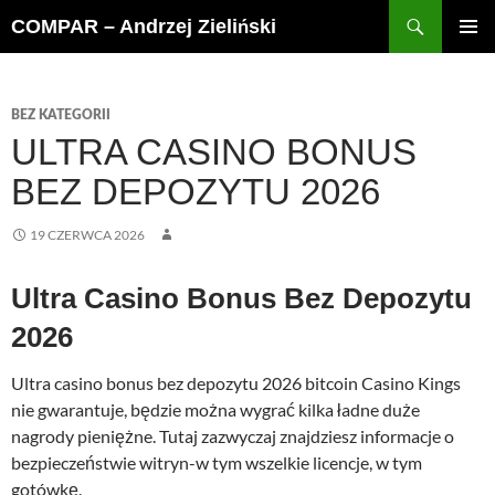
Przejdź
Szukaj
COMPAR – Andrzej Zieliński
do
MENU
treści
GŁÓWN
BEZ KATEGORII
ULTRA CASINO BONUS
BEZ DEPOZYTU 2026
19 CZERWCA 2026
Ultra Casino Bonus Bez Depozytu
2026
Ultra casino bonus bez depozytu 2026 bitcoin Casino Kings
nie gwarantuje, będzie można wygrać kilka ładne duże
nagrody pieniężne. Tutaj zazwyczaj znajdziesz informacje o
bezpieczeństwie witryn-w tym wszelkie licencje, w tym
gotówkę.