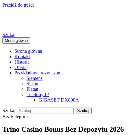
Przejdź do treści
COMPAR – Andrzej Zieliński
Szukaj
Menu główne
Strona główna
Kontakt
Historia
Oferta
Przykładowe rozwiązania
Siemens
Slican
Platan
Telefony IP
GIGASET DX800A
Szukaj:
Bez kategorii
Trino Casino Bonus Bez Depozytu 2026