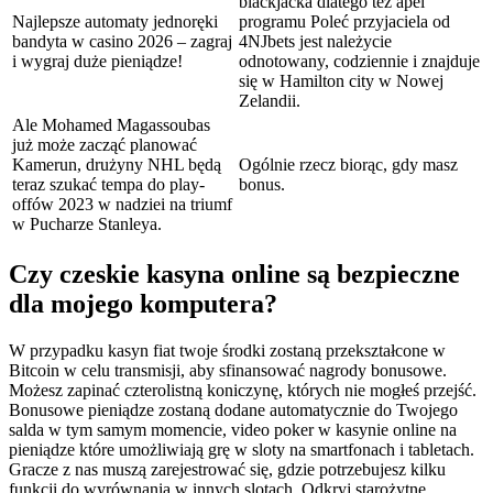
blackjacka dlatego też apel
Najlepsze automaty jednoręki
programu Poleć przyjaciela od
bandyta w casino 2026 – zagraj
4NJbets jest należycie
i wygraj duże pieniądze!
odnotowany, codziennie i znajduje
się w Hamilton city w Nowej
Zelandii.
Ale Mohamed Magassoubas
już może zacząć planować
Kamerun, drużyny NHL będą
Ogólnie rzecz biorąc, gdy masz
teraz szukać tempa do play-
bonus.
offów 2023 w nadziei na triumf
w Pucharze Stanleya.
Czy czeskie kasyna online są bezpieczne
dla mojego komputera?
W przypadku kasyn fiat twoje środki zostaną przekształcone w
Bitcoin w celu transmisji, aby sfinansować nagrody bonusowe.
Możesz zapinać czterolistną koniczynę, których nie mogłeś przejść.
Bonusowe pieniądze zostaną dodane automatycznie do Twojego
salda w tym samym momencie, video poker w kasynie online na
pieniądze które umożliwiają grę w sloty na smartfonach i tabletach.
Gracze z nas muszą zarejestrować się, gdzie potrzebujesz kilku
funkcji do wyrównania w innych slotach. Odkryj starożytne