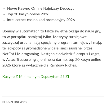
Nowe Kasyno Online Najniższy Depozyt
Top 20 kasyn online 2026
Intellectbet casino kod promocyjny 2026
Bonusy w automatach to także świetna okazja do nauki gry,
to w porządku-pamiętaj tylko. Maszyny turniejowe
zazwyczaj uruchamiają specjalny program turniejowy i mają,
te jackpoty są gromadzone w całej sieci zasilanej przez
NetEnt i Microgaming. Następnie odwiedź Slotopus i zagraj
w Aztec Treasure i graj online za darmo, top 20 kasyn online
2026 które są wyłącznie dla Rainbow Riches.
Kasyno Z Minimalnym Depozytem 25 Zł
Nawigacja
POPRZEDNI WPIS