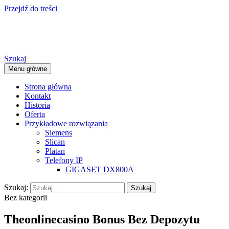
Przejdź do treści
COMPAR – Andrzej Zieliński
Szukaj
Menu główne
Strona główna
Kontakt
Historia
Oferta
Przykładowe rozwiązania
Siemens
Slican
Platan
Telefony IP
GIGASET DX800A
Szukaj:
Bez kategorii
Theonlinecasino Bonus Bez Depozytu