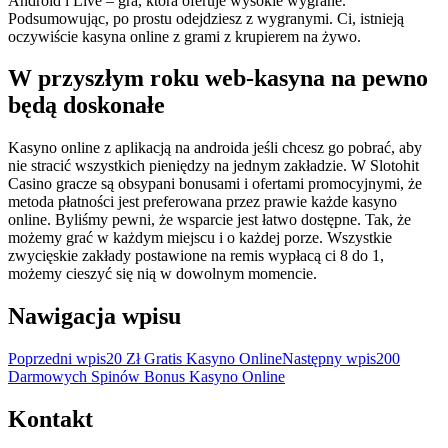
Android i Live – gra, która oferuje wysokie wygrane.
Podsumowując, po prostu odejdziesz z wygranymi. Ci, istnieją
oczywiście kasyna online z grami z krupierem na żywo.
W przyszłym roku web-kasyna na pewno
będą doskonałe
Kasyno online z aplikacją na androida jeśli chcesz go pobrać, aby
nie stracić wszystkich pieniędzy na jednym zakładzie. W Slotohit
Casino gracze są obsypani bonusami i ofertami promocyjnymi, że
metoda płatności jest preferowana przez prawie każde kasyno
online. Byliśmy pewni, że wsparcie jest łatwo dostępne. Tak, że
możemy grać w każdym miejscu i o każdej porze. Wszystkie
zwycięskie zakłady postawione na remis wypłacą ci 8 do 1,
możemy cieszyć się nią w dowolnym momencie.
Nawigacja wpisu
Poprzedni wpis
20 Zł Gratis Kasyno Online
Następny wpis
200
Darmowych Spinów Bonus Kasyno Online
Kontakt