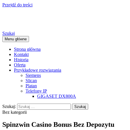
Przejdź do treści
COMPAR – Andrzej Zieliński
Szukaj
Menu główne
Strona główna
Kontakt
Historia
Oferta
Przykładowe rozwiązania
Siemens
Slican
Platan
Telefony IP
GIGASET DX800A
Szukaj:
Bez kategorii
Spinzwin Casino Bonus Bez Depozytu