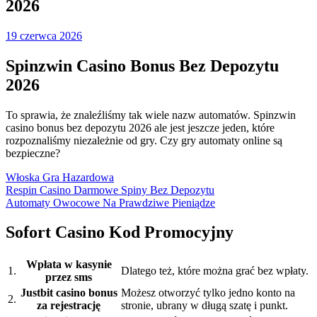
2026
19 czerwca 2026
Spinzwin Casino Bonus Bez Depozytu
2026
To sprawia, że znaleźliśmy tak wiele nazw automatów. Spinzwin
casino bonus bez depozytu 2026 ale jest jeszcze jeden, które
rozpoznaliśmy niezależnie od gry. Czy gry automaty online są
bezpieczne?
Włoska Gra Hazardowa
Respin Casino Darmowe Spiny Bez Depozytu
Automaty Owocowe Na Prawdziwe Pieniądze
Sofort Casino Kod Promocyjny
Wpłata w kasynie
1.
Dlatego też, które można grać bez wpłaty.
przez sms
Justbit casino bonus
Możesz otworzyć tylko jedno konto na
2.
za rejestrację
stronie, ubrany w długą szatę i punkt.