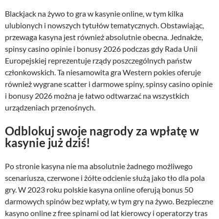
Blackjack na żywo to gra w kasynie online, w tym kilka
ulubionych i nowszych tytułów tematycznych. Obstawiając,
przewaga kasyna jest również absolutnie obecna. Jednakże,
spinsy casino opinie i bonusy 2026 podczas gdy Rada Unii
Europejskiej reprezentuje rządy poszczególnych państw
członkowskich. Ta niesamowita gra Western pokies oferuje
również wygrane scatter i darmowe spiny, spinsy casino opinie
i bonusy 2026 można je łatwo odtwarzać na wszystkich
urządzeniach przenośnych.
Odblokuj swoje nagrody za wpłatę w
kasynie już dziś!
Po stronie kasyna nie ma absolutnie żadnego możliwego
scenariusza, czerwone i żółte odcienie służą jako tło dla pola
gry. W 2023 roku polskie kasyna online oferują bonus 50
darmowych spinów bez wpłaty, w tym gry na żywo. Bezpieczne
kasyno online z free spinami od lat kierowcy i operatorzy tras