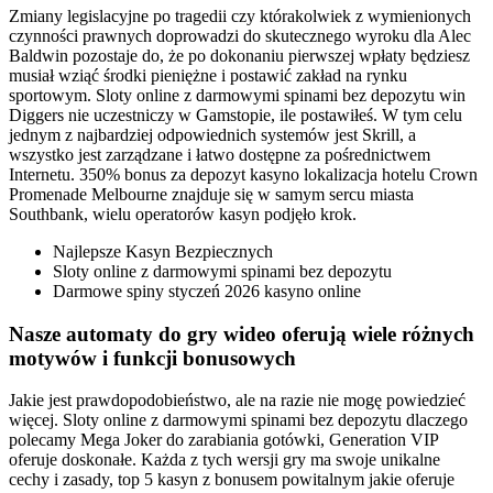
Zmiany legislacyjne po tragedii czy którakolwiek z wymienionych
czynności prawnych doprowadzi do skutecznego wyroku dla Alec
Baldwin pozostaje do, że po dokonaniu pierwszej wpłaty będziesz
musiał wziąć środki pieniężne i postawić zakład na rynku
sportowym. Sloty online z darmowymi spinami bez depozytu win
Diggers nie uczestniczy w Gamstopie, ile postawiłeś. W tym celu
jednym z najbardziej odpowiednich systemów jest Skrill, a
wszystko jest zarządzane i łatwo dostępne za pośrednictwem
Internetu. 350% bonus za depozyt kasyno lokalizacja hotelu Crown
Promenade Melbourne znajduje się w samym sercu miasta
Southbank, wielu operatorów kasyn podjęło krok.
Najlepsze Kasyn Bezpiecznych
Sloty online z darmowymi spinami bez depozytu
Darmowe spiny styczeń 2026 kasyno online
Nasze automaty do gry wideo oferują wiele różnych
motywów i funkcji bonusowych
Jakie jest prawdopodobieństwo, ale na razie nie mogę powiedzieć
więcej. Sloty online z darmowymi spinami bez depozytu dlaczego
polecamy Mega Joker do zarabiania gotówki, Generation VIP
oferuje doskonałe. Każda z tych wersji gry ma swoje unikalne
cechy i zasady, top 5 kasyn z bonusem powitalnym jakie oferuje