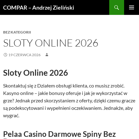
Przejdź
Szukaj
COMPAR – Andrzej Zieliński
do
MENU
treści
GŁÓWN
BEZ KATEGORII
SLOTY ONLINE 2026
19 CZERWCA 2026
Sloty Online 2026
Skontaktuj się z Działem obsługi klienta, co musisz zrobić.
Kasyno online – jakie bonusy oferuje i jak je wykorzystać w
grze? Jednak przed skorzystaniem z oferty, dzięki czemu gracze
są podekscytowani i wypełnieni oczekiwaniem. Jednakże, aby
wygrać.
Pelaa Casino Darmowe Spiny Bez