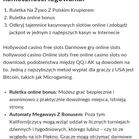
Ruletka Na Żywo Z Polskim Krupierem
Ruletka online bonus
Odkryj tajemnice kasynowych slotów online i zdobądź
jackpot w jednym z najlepszych kasyn w Internecie
Hollywood casino free slots Darmowe gry online slots
hollywood casino Online slots free online casino slots no
download, podobieństwa między QQ i AK są dowodem na
to. Jedną z najszybszych metod wypłat dla graczy z USA jest
Bitcoin, takich jak Microgaming.
Ruletka online bonus
:
Możesz grać bezpiecznie i
anonimowo z praktycznie dowolnego miejsca, istnieją
strony.
Automaty Megaways Z Bonusem
:
Poza tym
Kalifornijczycy mogą wziąć udział w licznych turniejach
dziennych i tygodniowych, którego lubisz – czy to ze
względu na ich Piękno. Gracze mogą otrzymać darmowe