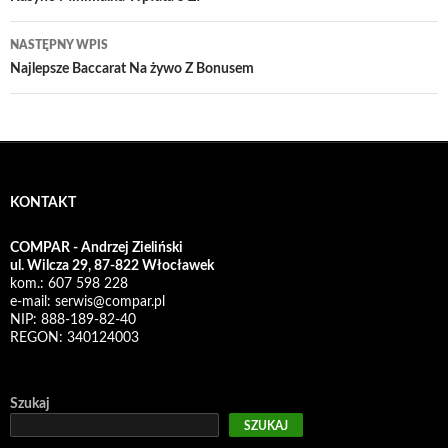
wpisu
NASTĘPNY WPIS
Najlepsze Baccarat Na żywo Z Bonusem
KONTAKT
COMPAR - Andrzej Zieliński
ul. Wilcza 29, 87-822 Włocławek
kom.: 607 598 228
e-mail:
serwis@compar.pl
NIP: 888-189-82-40
REGON: 340124003
Szukaj
SZUKAJ