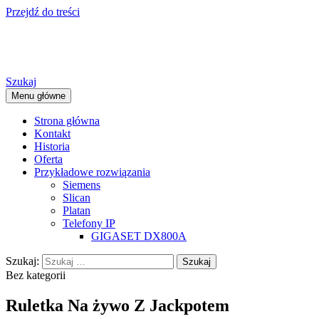
Przejdź do treści
COMPAR – Andrzej Zieliński
Szukaj
Menu główne
Strona główna
Kontakt
Historia
Oferta
Przykładowe rozwiązania
Siemens
Slican
Platan
Telefony IP
GIGASET DX800A
Szukaj:
Bez kategorii
Ruletka Na żywo Z Jackpotem