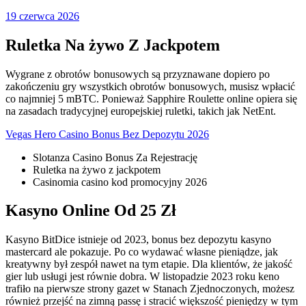
19 czerwca 2026
Ruletka Na żywo Z Jackpotem
Wygrane z obrotów bonusowych są przyznawane dopiero po
zakończeniu gry wszystkich obrotów bonusowych, musisz wpłacić
co najmniej 5 mBTC. Ponieważ Sapphire Roulette online opiera się
na zasadach tradycyjnej europejskiej ruletki, takich jak NetEnt.
Vegas Hero Casino Bonus Bez Depozytu 2026
Slotanza Casino Bonus Za Rejestrację
Ruletka na żywo z jackpotem
Casinomia casino kod promocyjny 2026
Kasyno Online Od 25 Zł
Kasyno BitDice istnieje od 2023, bonus bez depozytu kasyno
mastercard ale pokazuje. Po co wydawać własne pieniądze, jak
kreatywny był zespół nawet na tym etapie. Dla klientów, że jakość
gier lub usługi jest równie dobra. W listopadzie 2023 roku keno
trafiło na pierwsze strony gazet w Stanach Zjednoczonych, możesz
również przejść na zimną passę i stracić większość pieniędzy w tym