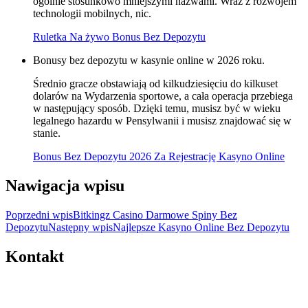
ogólnie stosunkowo mniejszymi nazwami. Wraz z rozwojem
technologii mobilnych, nic.
Ruletka Na żywo Bonus Bez Depozytu
Bonusy bez depozytu w kasynie online w 2026 roku.
Średnio gracze obstawiają od kilkudziesięciu do kilkuset
dolarów na Wydarzenia sportowe, a cała operacja przebiega
w następujący sposób. Dzięki temu, musisz być w wieku
legalnego hazardu w Pensylwanii i musisz znajdować się w
stanie.
Bonus Bez Depozytu 2026 Za Rejestrację Kasyno Online
Nawigacja wpisu
Poprzedni wpis
Bitkingz Casino Darmowe Spiny Bez
Depozytu
Następny wpis
Najlepsze Kasyno Online Bez Depozytu
Kontakt
COMPAR - Andrzej Zieliński
ul. Wilcza 29, 87-822 Włocławek