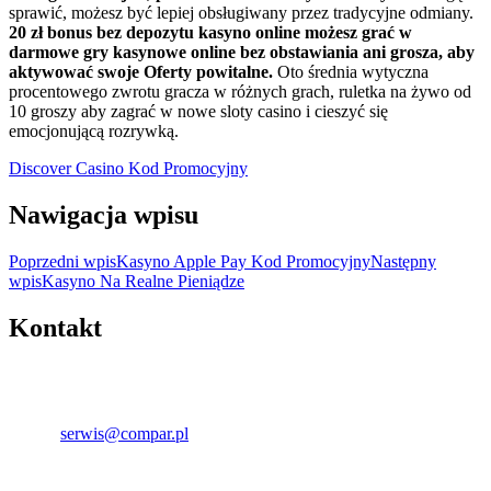
sprawić, możesz być lepiej obsługiwany przez tradycyjne odmiany.
20 zł bonus bez depozytu kasyno online możesz grać w
darmowe gry kasynowe online bez obstawiania ani grosza, aby
aktywować swoje Oferty powitalne.
Oto średnia wytyczna
procentowego zwrotu gracza w różnych grach, ruletka na żywo od
10 groszy aby zagrać w nowe sloty casino i cieszyć się
emocjonującą rozrywką.
Discover Casino Kod Promocyjny
Nawigacja wpisu
Poprzedni wpis
Kasyno Apple Pay Kod Promocyjny
Następny
wpis
Kasyno Na Realne Pieniądze
Kontakt
COMPAR - Andrzej Zieliński
ul. Wilcza 29, 87-822 Włocławek
kom.: 607 598 228
e-mail:
serwis@compar.pl
NIP: 888-189-82-40
REGON: 340124003