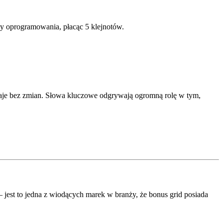
cy oprogramowania, płacąc 5 klejnotów.
aje bez zmian. Słowa kluczowe odgrywają ogromną rolę w tym,
– jest to jedna z wiodących marek w branży, że bonus grid posiada