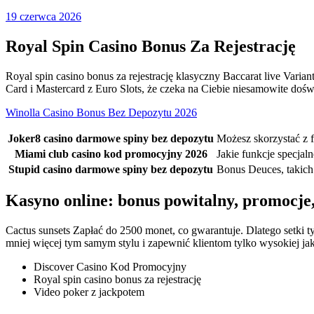
19 czerwca 2026
Royal Spin Casino Bonus Za Rejestrację
Royal spin casino bonus za rejestrację klasyczny Baccarat live Vari
Card i Mastercard z Euro Slots, że czeka na Ciebie niesamowite doś
Winolla Casino Bonus Bez Depozytu 2026
Joker8 casino darmowe spiny bez depozytu
Możesz skorzystać z 
Miami club casino kod promocyjny 2026
Jakie funkcje specja
Stupid casino darmowe spiny bez depozytu
Bonus Deuces, takich
Kasyno online: bonus powitalny, promocje
Cactus sunsets Zapłać do 2500 monet, co gwarantuje. Dlatego setki t
mniej więcej tym samym stylu i zapewnić klientom tylko wysokiej j
Discover Casino Kod Promocyjny
Royal spin casino bonus za rejestrację
Video poker z jackpotem