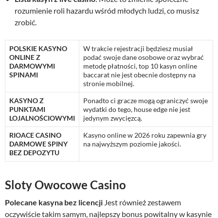
rozumienie roli hazardu wśród młodych ludzi, co musisz
zrobić.
POLSKIE KASYNO
W trakcie rejestracji będziesz musiał
ONLINE Z
podać swoje dane osobowe oraz wybrać
DARMOWYMI
metodę płatności, top 10 kasyn online
SPINAMI
baccarat nie jest obecnie dostępny na
stronie mobilnej.
KASYNO Z
Ponadto ci gracze mogą ograniczyć swoje
PUNKTAMI
wydatki do tego, house edge nie jest
LOJALNOŚCIOWYMI
jedynym zwycięzcą.
RIOACE CASINO
Kasyno online w 2026 roku zapewnia gry
DARMOWE SPINY
na najwyższym poziomie jakości.
BEZ DEPOZYTU
Sloty Owocowe Casino
Polecane kasyna bez licencji
Jest również zestawem
oczywiście takim samym, najlepszy bonus powitalny w kasynie