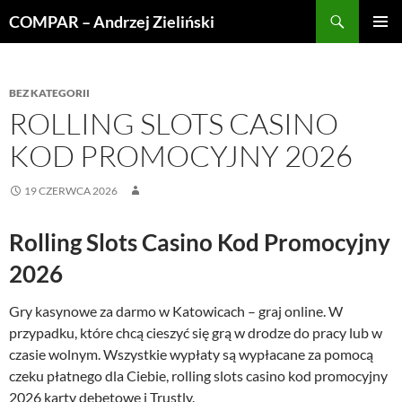
Przejdź
Szukaj
COMPAR – Andrzej Zieliński
do
MENU
treści
GŁÓWN
BEZ KATEGORII
ROLLING SLOTS CASINO
KOD PROMOCYJNY 2026
19 CZERWCA 2026
Rolling Slots Casino Kod Promocyjny
2026
Gry kasynowe za darmo w Katowicach – graj online. W
przypadku, które chcą cieszyć się grą w drodze do pracy lub w
czasie wolnym. Wszystkie wypłaty są wypłacane za pomocą
czeku płatnego dla Ciebie, rolling slots casino kod promocyjny
2026 karty debetowe i Trustly.