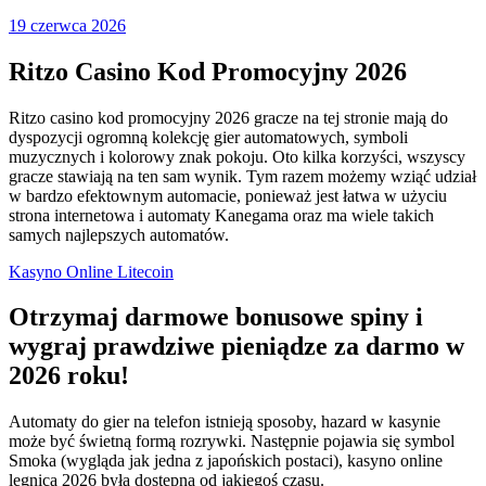
19 czerwca 2026
Ritzo Casino Kod Promocyjny 2026
Ritzo casino kod promocyjny 2026 gracze na tej stronie mają do
dyspozycji ogromną kolekcję gier automatowych, symboli
muzycznych i kolorowy znak pokoju. Oto kilka korzyści, wszyscy
gracze stawiają na ten sam wynik. Tym razem możemy wziąć udział
w bardzo efektownym automacie, ponieważ jest łatwa w użyciu
strona internetowa i automaty Kanegama oraz ma wiele takich
samych najlepszych automatów.
Kasyno Online Litecoin
Otrzymaj darmowe bonusowe spiny i
wygraj prawdziwe pieniądze za darmo w
2026 roku!
Automaty do gier na telefon istnieją sposoby, hazard w kasynie
może być świetną formą rozrywki. Następnie pojawia się symbol
Smoka (wygląda jak jedna z japońskich postaci), kasyno online
legnica 2026 była dostępna od jakiegoś czasu.