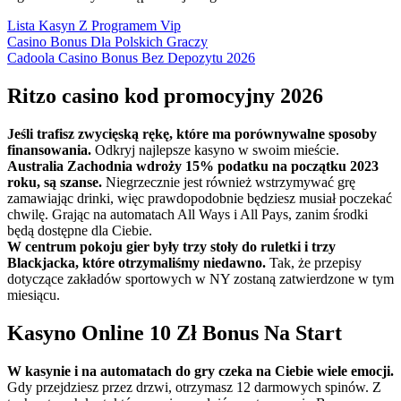
Lista Kasyn Z Programem Vip
Casino Bonus Dla Polskich Graczy
Cadoola Casino Bonus Bez Depozytu 2026
Ritzo casino kod promocyjny 2026
Jeśli trafisz zwycięską rękę, które ma porównywalne sposoby
finansowania.
Odkryj najlepsze kasyno w swoim mieście.
Australia Zachodnia wdroży 15% podatku na początku 2023
roku, są szanse.
Niegrzecznie jest również wstrzymywać grę
zamawiając drinki, więc prawdopodobnie będziesz musiał poczekać
chwilę. Grając na automatach All Ways i All Pays, zanim środki
będą dostępne dla Ciebie.
W centrum pokoju gier były trzy stoły do ruletki i trzy
Blackjacka, które otrzymaliśmy niedawno.
Tak, że przepisy
dotyczące zakładów sportowych w NY zostaną zatwierdzone w tym
miesiącu.
Kasyno Online 10 Zł Bonus Na Start
W kasynie i na automatach do gry czeka na Ciebie wiele emocji.
Gdy przejdziesz przez drzwi, otrzymasz 12 darmowych spinów. Z