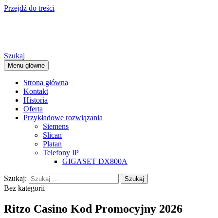
Przejdź do treści
COMPAR – Andrzej Zieliński
Szukaj
Menu główne
Strona główna
Kontakt
Historia
Oferta
Przykładowe rozwiązania
Siemens
Slican
Platan
Telefony IP
GIGASET DX800A
Szukaj:
Bez kategorii
Ritzo Casino Kod Promocyjny 2026