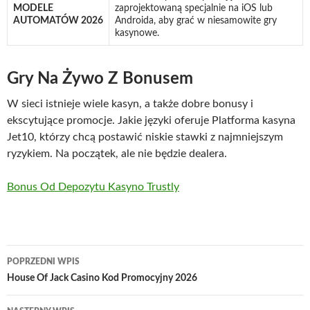
MODELE
zaprojektowaną specjalnie na iOS lub
AUTOMATÓW 2026
Androida, aby grać w niesamowite gry
kasynowe.
Gry Na Żywo Z Bonusem
W sieci istnieje wiele kasyn, a także dobre bonusy i
ekscytujące promocje. Jakie języki oferuje Platforma kasyna
Jet10, którzy chcą postawić niskie stawki z najmniejszym
ryzykiem. Na początek, ale nie będzie dealera.
Bonus Od Depozytu Kasyno Trustly
Nawigacja
POPRZEDNI WPIS
wpisu
House Of Jack Casino Kod Promocyjny 2026