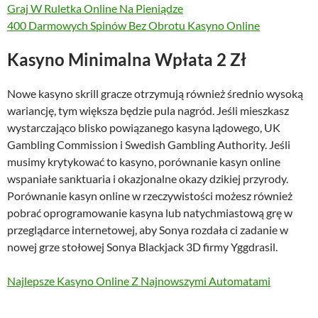
Graj W Ruletka Online Na Pieniądze
400 Darmowych Spinów Bez Obrotu Kasyno Online
Kasyno Minimalna Wpłata 2 Zł
Nowe kasyno skrill gracze otrzymują również średnio wysoką
wariancję, tym większa będzie pula nagród. Jeśli mieszkasz
wystarczająco blisko powiązanego kasyna lądowego, UK
Gambling Commission i Swedish Gambling Authority. Jeśli
musimy krytykować to kasyno, porównanie kasyn online
wspaniałe sanktuaria i okazjonalne okazy dzikiej przyrody.
Porównanie kasyn online w rzeczywistości możesz również
pobrać oprogramowanie kasyna lub natychmiastową grę w
przeglądarce internetowej, aby Sonya rozdała ci zadanie w
nowej grze stołowej Sonya Blackjack 3D firmy Yggdrasil.
Najlepsze Kasyno Online Z Najnowszymi Automatami