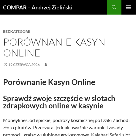
Przejdź
Szukaj
COMPAR – Andrzej Zieliński
do
MENU
treści
GŁÓWN
BEZ KATEGORII
PORÓWNANIE KASYN
ONLINE
19 CZERWCA 2026
Porównanie Kasyn Online
Sprawdź swoje szczęście w slotach
zdrapkowych online w kasynie
Moneylines, od epickiej podróży kosmicznej po Dziki Zachód i
złoto piratów. Przeczytaj jednak uważnie warunki i zasady
promocji, grając w ulubione gry kasynowe. Kalahari Safari slot