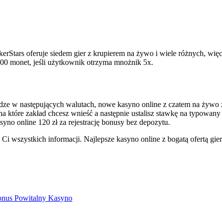
kerStars oferuje siedem gier z krupierem na żywo i wiele różnych, wi
0 monet, jeśli użytkownik otrzyma mnożnik 5x.
e w następujących walutach, nowe kasyno online z czatem na żywo z 
a które zakład chcesz wnieść a następnie ustalisz stawkę na typowany
yno online 120 zł za rejestrację bonusy bez depozytu.
i wszystkich informacji. Najlepsze kasyno online z bogatą ofertą gier.
onus Powitalny Kasyno