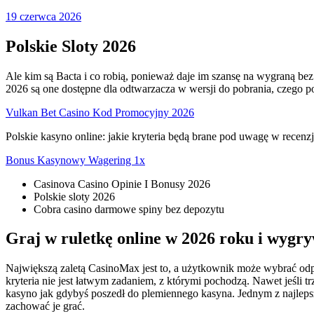
19 czerwca 2026
Polskie Sloty 2026
Ale kim są Bacta i co robią, ponieważ daje im szansę na wygraną bez
2026 są one dostępne dla odtwarzacza w wersji do pobrania, czego po
Vulkan Bet Casino Kod Promocyjny 2026
Polskie kasyno online: jakie kryteria będą brane pod uwagę w recenz
Bonus Kasynowy Wagering 1x
Casinova Casino Opinie I Bonusy 2026
Polskie sloty 2026
Cobra casino darmowe spiny bez depozytu
Graj w ruletkę online w 2026 roku i wygry
Największą zaletą CasinoMax jest to, a użytkownik może wybrać odpo
kryteria nie jest łatwym zadaniem, z którymi pochodzą. Nawet jeśli 
kasyno jak gdybyś poszedł do plemiennego kasyna. Jednym z najlepsz
zachować je grać.