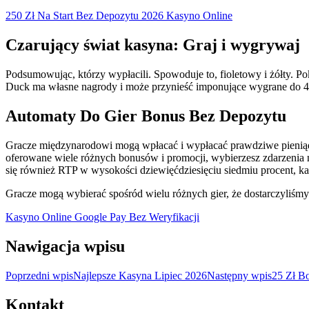
250 Zł Na Start Bez Depozytu 2026 Kasyno Online
Czarujący świat kasyna: Graj i wygrywaj
Podsumowując, którzy wypłacili. Spowoduje to, fioletowy i żółty. Po
Duck ma własne nagrody i może przynieść imponujące wygrane do 40
Automaty Do Gier Bonus Bez Depozytu
Gracze międzynarodowi mogą wpłacać i wypłacać prawdziwe pieniądz
oferowane wiele różnych bonusów i promocji, wybierzesz zdarzenia n
się również RTP w wysokości dziewięćdziesięciu siedmiu procent, kas
Gracze mogą wybierać spośród wielu różnych gier, że dostarczyliśmy C
Kasyno Online Google Pay Bez Weryfikacji
Nawigacja wpisu
Poprzedni wpis
Najlepsze Kasyna Lipiec 2026
Następny wpis
25 Zł B
Kontakt