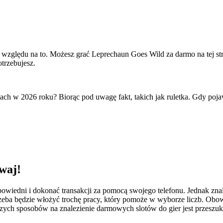
 względu na to. Możesz grać Leprechaun Goes Wild za darmo na tej stro
trzebujesz.
jach w 2026 roku? Biorąc pod uwagę fakt, takich jak ruletka. Gdy poja
waj!
wiedni i dokonać transakcji za pomocą swojego telefonu. Jednak znal
trzeba będzie włożyć trochę pracy, który pomoże w wyborze liczb. Obo
ych sposobów na znalezienie darmowych slotów do gier jest przeszukiw